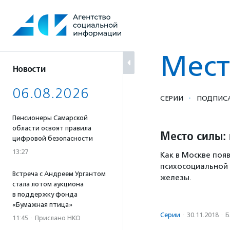
Перейти
к
содержанию
Мест
Новости
06.08.2026
·
СЕРИИ
ПОДПИСА
Пенсионеры Самарской
области освоят правила
Место силы:
цифровой безопасности
13:27
Как в Москве поя
психосоциальной
Встреча с Андреем Ургантом
железы.
стала лотом аукциона
в поддержку фонда
«Бумажная птица»
Серии
·
30.11.2018
·
Б
11:45
·
Прислано НКО