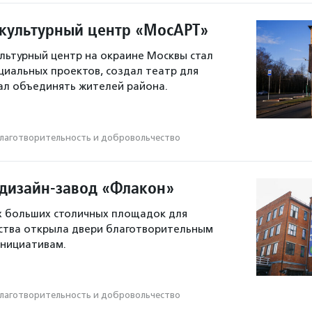
 культурный центр «МосАРТ»
льтурный центр на окраине Москвы стал
иальных проектов, создал театр для
ал объединять жителей района.
лаготвори­тель­ность и доброволь­чест­во
 дизайн-завод «Флакон»
х больших столичных площадок для
ства открыла двери благотворительным
инициативам.
лаготвори­тель­ность и доброволь­чест­во