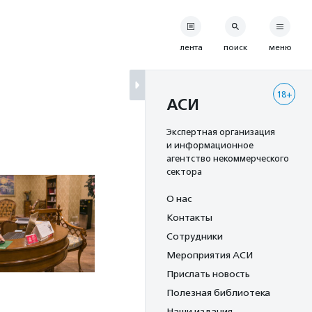
лента
поиск
меню
18+
АСИ
Экспертная организация
и информационное
агентство некоммерческого
сектора
О нас
Контакты
Сотрудники
Мероприятия АСИ
Прислать новость
Полезная библиотека
Наши издания