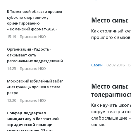
В Тюменской области прошел
кубок по спортивному
Место силы:
ориентированию
«Тюменский формат-2026»
Как столичный ку
15:19
·
Прислано НКО
прошлого с вызов
Организация «Радость»
открывает сеть
региональных подразделений
Серии
·
02.07.2018
·
Б
14:25
·
Прислано НКО
Московский юбилейный забег
Место силы:
«Без границ» прошел в стиле
толерантнос
ретро
13:30
·
Прислано НКО
Как научить школь
форум-театр и по
Совфед поддержал
слабослышащие —
инициативу о бесплатной
силы».
юридической помощи
сиротам старше 23 лет