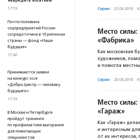
навредить косаткам
17:59
Серии
·
23.04.2018
·
К
Почти половина
соцпредприятий России
Место силы:
сосредоточена в 10 регионах
«Фабрика»
страны — фонд «Наше
будущее»
Как московская б
17:46
художников, пом
и помогла местны
Принимаются заявки
на конкурс эссе
Серии
·
20.04.2018
·
К
«Добро.Центр — человеку
будущего»
17:39
Место силы:
«Гараж»
В Москве и Петербурге
пройдут тренинги
Как «Гараж» дел
по профилактике выгорания
и интересным для
для помогающих
от их интересов,
специалистов