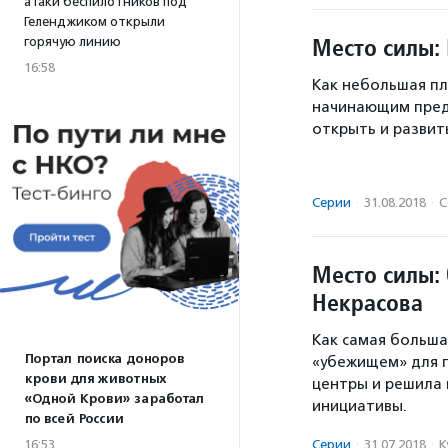
атаки беспилотников под
Геленджиком открыли
Место силы:
горячую линию
16:58
Как небольшая п
начинающим пред
открыть и развит
Серии
·
31.08.2018
·
С
Место силы:
Некрасова
Как самая больша
Портал поиска доноров
«убежищем» для п
крови для животных
центры и решила
«Одной Крови» заработал
инициативы.
по всей России
Серии
·
31.07.2018
·
К
16:53