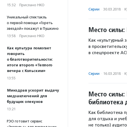
15:32
·
Прислано НКО
Серии
·
30.03.2018
·
К
Уникальный спектакль
о первой помощи «Гореть
Место силы:
звездой» покажут в Пушкино
13:58
·
Прислано НКО
Как «культурный 
в просветительск
Как культура помогает
в спецпроекте АС
говорить
о благотворительности:
итоги второго «Теплого
вечера с Кольским»
Серии
·
16.03.2018
·
К
13:55
Минздрав ускорит выдачу
Место силы:
медзаключений для
библиотека 
будущих опекунов
13:21
Как библиотека п
для отдыха и уче
РЭО готовит сервис
не только) аудит
«Экопульс» для ликвидации