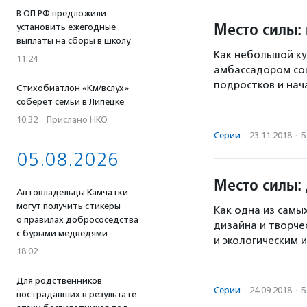
В ОП РФ предложили
Место силы:
установить ежегодные
выплаты на сборы в школу
Как небольшой ку
11:24
амбассадором соц
подростков и нач
Стихобиатлон «Км/вслух»
соберет семьи в Липецке
10:32
·
Прислано НКО
Серии
·
23.11.2018
·
Б
05.08.2026
Место силы:
Автовладельцы Камчатки
могут получить стикеры
Как одна из самы
о правилах добрососедства
дизайна и творче
с бурыми медведями
и экологическим 
18:02
Для родственников
Серии
·
24.09.2018
·
Б
пострадавших в результате