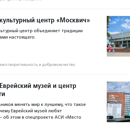
 культурный центр «Москвич»
льтурный центр объединяет традиции
ами настоящего.
лаготвори­тель­ность и доброволь­чест­во
 Еврейский музей и центр
ти
ников менять мир к лучшему, что такое
чему Еврейский музей любят
 об этом в спецпроекте АСИ «Место