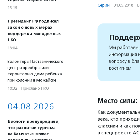
Серии
·
31.05.2018
·
Б
13:19
Президент РФ подписал
закон о новых мерах
поддержки молодежных
Поддерж
НКО
Мы работаем, 
13:04
информация и
вопросу в бла
Волонтеры Наставнического
центра преобразили
достигнем
территорию дома ребенка
при колонии в Можайске
10:32
·
Прислано НКО
Место силы:
04.08.2026
Как документальн
века, кто приход
Биологи предупредили,
классики и как 
что развитие туризма
в спецпроекте АС
на Камчатке может