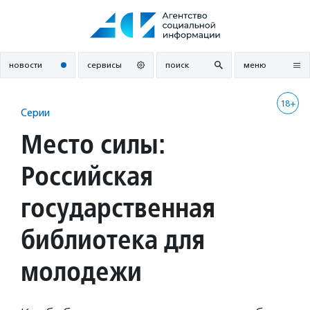
Перейти
к
содержанию
новости
сервисы
поиск
меню
18+
Серии
Место силы:
Российская
государственная
библиотека для
молодежи