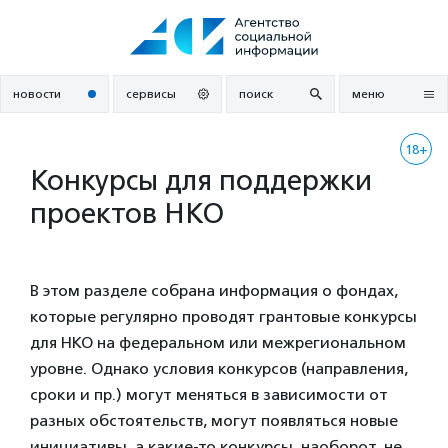
Перейти
к
содержанию
новости
сервисы
поиск
меню
18+
Конкурсы для поддержки
проектов НКО
В этом разделе собрана информация о фондах,
которые регулярно проводят грантовые конкурсы
для НКО на федеральном или межрегиональном
уровне. Однако условия конкурсов (направления,
сроки и пр.) могут меняться в зависимости от
разных обстоятельств, могут появляться новые
инициативы, а какие-то конкурсы, наоборот, не