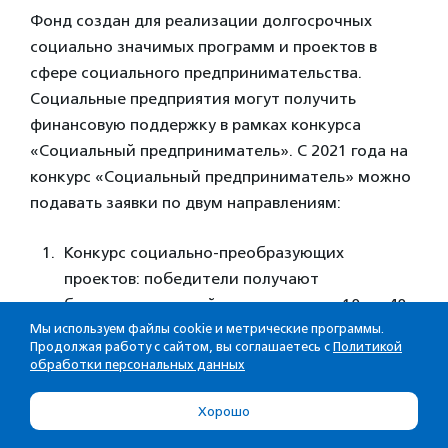
Фонд создан для реализации долгосрочных
социально значимых программ и проектов в
сфере социального предпринимательства.
Социальные предприятия могут получить
финансовую поддержку в рамках конкурса
«Социальный предприниматель». С 2021 года на
конкурс «Социальный предприниматель» можно
подавать заявки по двум направлениям:
Конкурс социально-преобразующих
проектов: победители получают
беспроцентные займы на сумму от 10 до 40
млн рублей (от 30% от общего
Мы используем файлы cookie и метрические программы.
Продолжая работу с сайтом, вы соглашаетесь с
Политикой
инвестиционного бюджета проекта) на
обработки персональных данных
приобретение недвижимости и
оборудования сроком до 10 лет.
Хорошо
Конкурс социально-предпринимательских