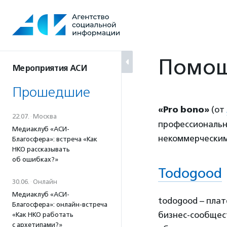
Перейти
к
содержанию
Помощ
Мероприятия АСИ
Прошедшие
«Pro bono»
(от
22.07.
·
Москва
профессиональн
Медиаклуб «АСИ-
некоммерческим
Благосфера»: встреча «Как
НКО рассказывать
об ошибках?»
Todogood
30.06.
·
Онлайн
Медиаклуб «АСИ-
todogood – пла
Благосфера»: онлайн-встреча
бизнес-сообщест
«Как НКО работать
с архетипами?»