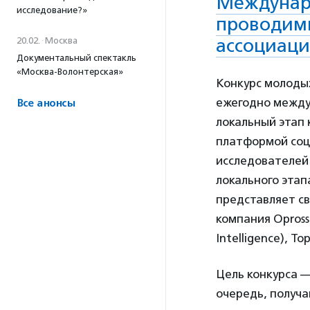
Междунаро
исследование?»
проводимы
ассоциаци
20.02.
·
Москва
Документальный спектакль
«Москва-Волонтерская»
Конкурс молодых
ежегодно между
Все анонсы
локальный этап
платформой соц
исследователей
локального этап
представляет св
компания Opross
Intelligence), To
Цель конкурса —
очередь, получ