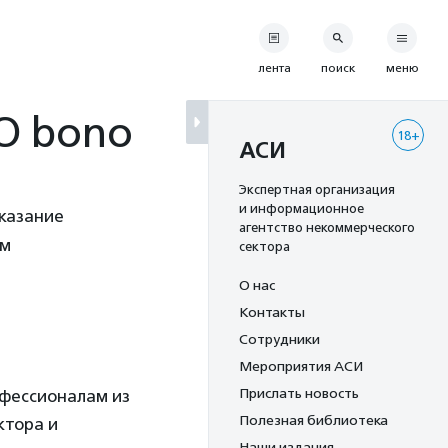
лента
поиск
меню
O bono
18+
АСИ
Экспертная организация
и информационное
оказание
агентство некоммерческого
ым
сектора
О нас
Контакты
Сотрудники
Мероприятия АСИ
Прислать новость
офессионалам из
Полезная библиотека
ктора и
Наши издания