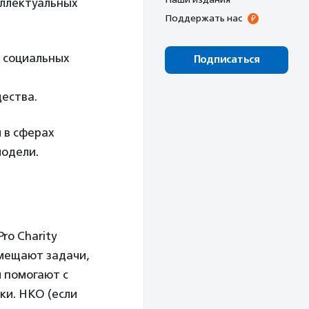
еллектуальных
Поддержать нас
 социальных
Подписаться
щества.
 в сферах
модели.
 Pro Charity
мещают задачи,
 помогают с
ки. НКО (если