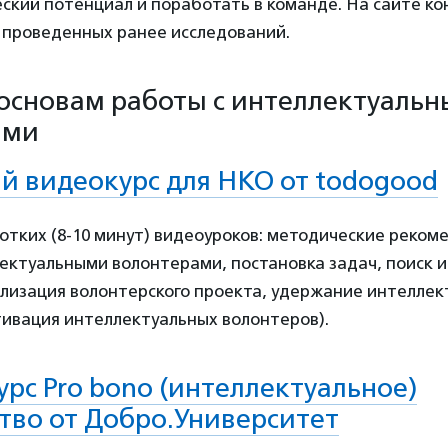
ский потенциал и поработать в команде. На сайте ко
х проведенных ранее исследований.
основам работы с интеллектуаль
ами
 видеокурс для НКО от todogood
ротких (8-10 минут) видеоуроков: методические реком
ектуальными волонтерами, постановка задач, поиск 
ализация волонтерского проекта, удержание интеллек
тивация интеллектуальных волонтеров).
урс Pro bono (интеллектуальное)
тво от
Добро.Университет