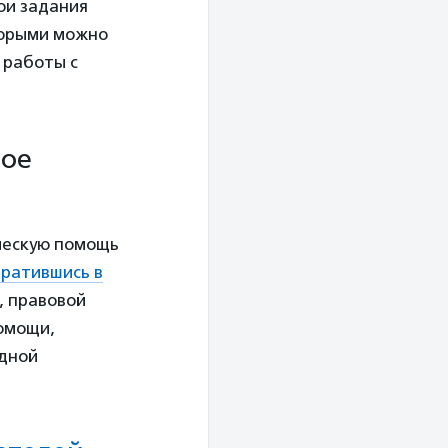
ои задания
торыми можно
 работы с
ное
ческую помощь
ратившись в
, правовой
помощи,
здной