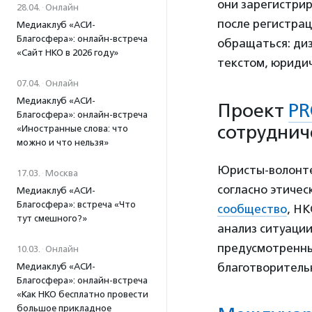
они зарегистри
28.04.
·
Онлайн
после регистра
Медиаклуб «АСИ-
Благосфера»: онлайн-встреча
обращаться: диз
«Сайт НКО в 2026 году»
текстом, юридич
07.04.
·
Онлайн
Медиаклуб «АСИ-
Проект
PR
Благосфера»: онлайн-встреча
сотруднич
«Иностранные слова: что
можно и что нельзя»
Юристы-волонте
17.03.
·
Москва
согласно этичес
Медиаклуб «АСИ-
Благосфера»: встреча «Что
сообщество
, НК
тут смешного?»
анализ ситуаци
предусмотренны
10.03.
·
Онлайн
благотворитель
Медиаклуб «АСИ-
Благосфера»: онлайн-встреча
«Как НКО бесплатно провести
большое прикладное