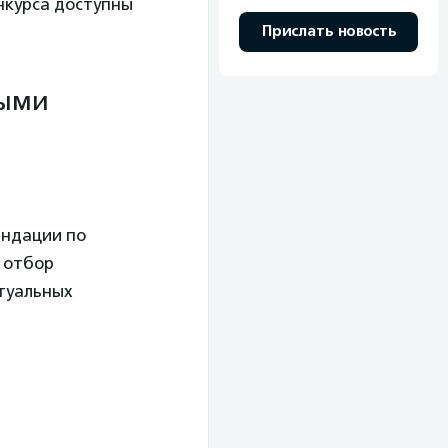
нкурса доступны
Прислать новость
ными
ендации по
и отбор
туальных