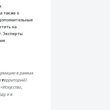
х
а также о
 дополнительные
етить на
т. Эксперты
фия
ормации в рамках
я
т
ерриторий).
«Искусство,
ду и в