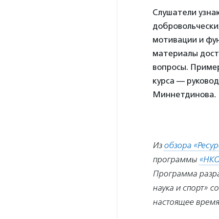
Слушатели узнаю
добровольческих
мотивации и фу
материалы досту
вопросы. Пример
курса — руковод
Миннетдинова.
Из
обзора «Ресу
программы
«НКО
Программа разра
наука и спорт» с
настоящее время