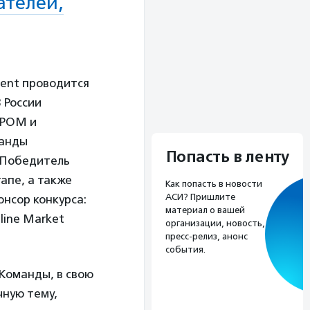
ателей,
lent проводится
 России
ИРОМ и
манды
Попасть в ленту
 Победитель
апе, а также
Как попасть в новости
АСИ? Пришлите
онсор конкурса:
материал о вашей
line Market
организации, новость,
пресс-релиз, анонс
события.
 Команды, в свою
чную тему,