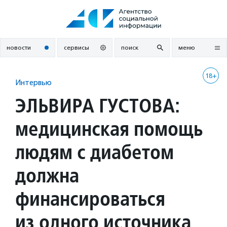
Перейти
к
содержанию
новости
сервисы
поиск
меню
18+
Интервью
ЭЛЬВИРА ГУСТОВА:
медицинская помощь
людям с диабетом
должна
финансироваться
из одного источника