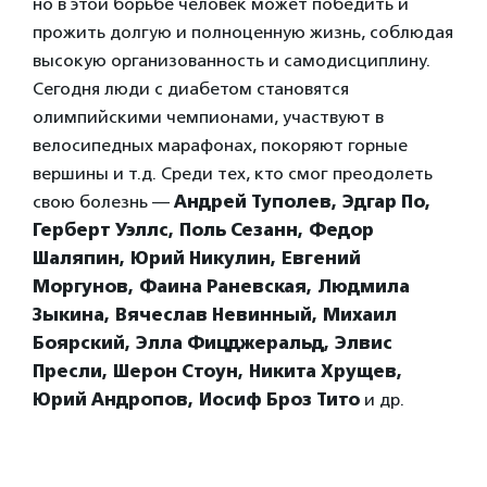
но в этой борьбе человек может победить и
прожить долгую и полноценную жизнь, соблюдая
высокую организованность и самодисциплину.
Сегодня люди с диабетом становятся
олимпийскими чемпионами, участвуют в
велосипедных марафонах, покоряют горные
вершины и т.д. Среди тех, кто смог преодолеть
свою болезнь —
Андрей Туполев, Эдгар По,
Герберт Уэллс, Поль Сезанн, Федор
Шаляпин, Юрий Никулин, Евгений
Моргунов, Фаина Раневская, Людмила
Зыкина, Вячеслав Невинный, Михаил
Боярский, Элла Фицджеральд, Элвис
Пресли, Шерон Стоун, Никита Хрущев,
Юрий Андропов, Иосиф Броз Тито
и др.