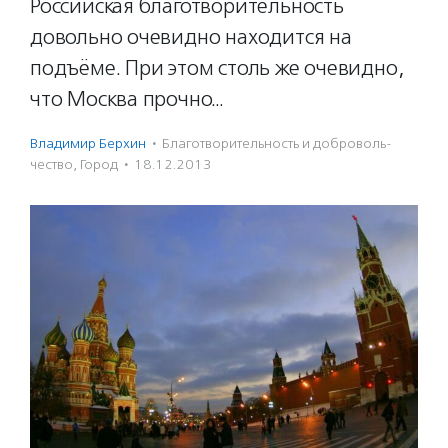
Российская благотворительность
довольно очевидно находится на
подъёме. При этом столь же очевидно,
что Москва прочно…
Владимир Берхин
·
Благотвори­тель­ность и доброволь­
чест­во
,
Город
·
18.12.2013