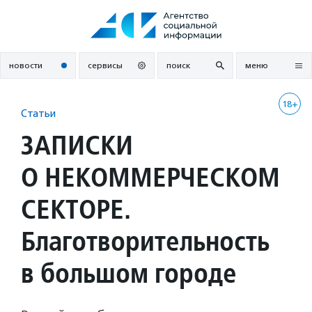
Перейти
к
содержанию
новости
сервисы
поиск
меню
18+
Статьи
ЗАПИСКИ
О НЕКОММЕРЧЕСКОМ
СЕКТОРЕ.
Благотворительность
в большом городе