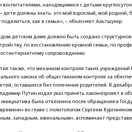
 воспитателями, находящимися с детьми круглосуточ
– дети должны знать: это мой взрослый, мой родной, 
у поделиться, как в семье», – объясняет Альтшулер.
аждом детском доме должно быть создано структурно
тройству, по восстановлению кровной семьи, по проф
 постинтернатному сопровождению.
тил также, что механизм контроля таких учреждений
ального закона об общественном контроле за обеспе
етей, оставшихся без попечения родителей. В декабре
ладимир Путин издал указ принять законопроект в о
 инициатива была отклонена после обращения в Госд
времени» во главе с политологом Сергеем Кургиняном
сным, западным, ювенальным», вспоминает представи