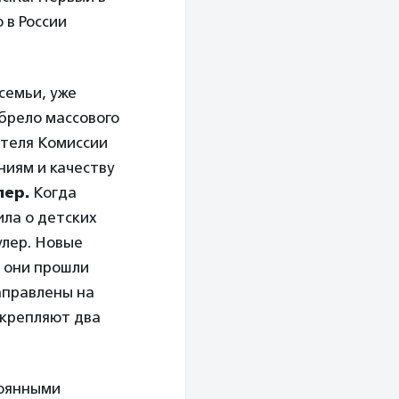
 в России
семьи, уже
обрело массового
ателя Комиссии
иям и качеству
ер.
Когда
ла о детских
улер. Новые
 они прошли
аправлены на
акрепляют два
тоянными