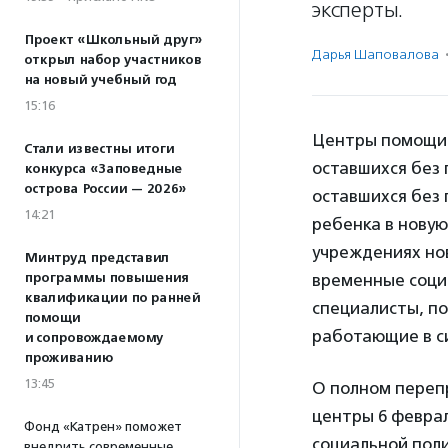
эксперты.
Проект «Школьный друг»
Дарья Шаповалова
открыл набор участников
на новый учебный год
15:16
Центры помощи 
Стали известны итоги
оставшихся без
конкурса «Заповедные
острова России — 2026»
оставшихся без 
14:21
ребенка в новую
учреждениях но
Минтруд представил
программы повышения
временные социа
квалификации по ранней
специалисты, по
помощи
работающие в с
и сопровождаемому
проживанию
13:45
О полном переп
центры 6 феврал
Фонд «Катрен» поможет
социальной поли
внедрить современные