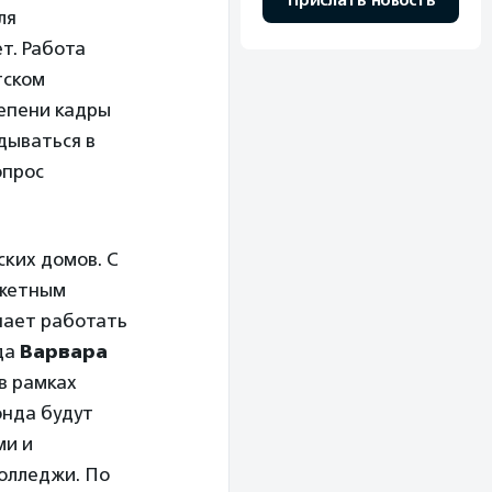
Прислать новость
ля
т. Работа
тском
тепени кадры
дываться в
опрос
ких домов. С
джетным
нает работать
да
Варвара
в рамках
онда будут
ми и
колледжи. По