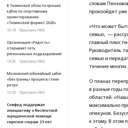
словам Пензовой
В Тюменской области прошел
произойдет уже в
кубок по спортивному
ориентированию
«Тюменский формат-2026»
«Что может быть
15:19
·
Прислано НКО
семью, — рассуж
главный плюс п
Организация «Радость»
открывает сеть
Руководитель та
региональных подразделений
семью и передат
14:25
·
Прислано НКО
течение многих 
Московский юбилейный забег
«Без границ» прошел в стиле
О планах переп
ретро
в разные годы г
13:30
·
Прислано НКО
областей. «Наша
максимально пр
Совфед поддержал
инициативу о бесплатной
опекунов. Безус
юридической помощи
к этому. В этом
сиротам старше 23 лет