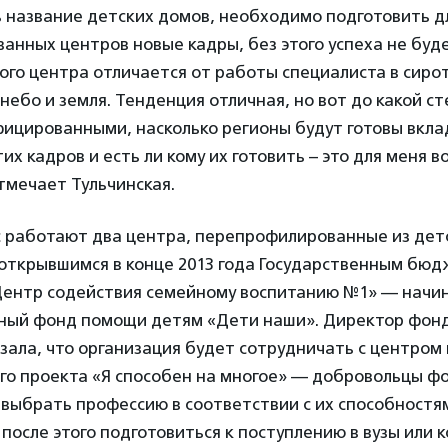
 название детских домов, необходимо подготовить д
нных центров новые кадры, без этого успеха не буде
ого центра отличается от работы специалиста в сиро
небо и земля. Тенденция отличная, но вот до какой с
фицированными, насколько регионы будут готовы вкла
их кадров и есть ли кому их готовить – это для меня в
тмечает Тульчинская.
с работают два центра, перепрофилированные из детс
 открывшимся в конце 2013 года Государственным бю
ентр содействия семейному воспитанию №1» — начи
ный фонд помощи детям «Дети наши». Директор фон
зала, что организация будет сотрудничать с центром 
го проекта «Я способен на многое» — добровольцы ф
выбрать профессию в соответствии с их способностя
 после этого подготовиться к поступлению в вузы или 