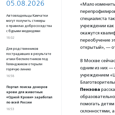
05.08.2026
«Мало изменить
перепрофилирова
Автовладельцы Камчатки
специалиста так
могут получить стикеры
учреждении как 
о правилах добрососедства
с бурыми медведями
окажутся квали
18:02
переобучение эт
открытый», — о
Для родственников
пострадавших в результате
атаки беспилотников под
В Москве сейча
Геленджиком открыли
одним из них —
горячую линию
учреждением «Ц
16:58
Благотворитель
Портал поиска доноров
Пензова
расска
крови для животных
образовательно
«Одной Крови» заработал
по всей России
помогать детям 
16:53
склонностями, а