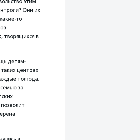
вольство этим
нтроли? Они их
 какие-то
ров
х, творящихся в
щь детям-
 таких центрах
аждые полгода.
 семью за
тских
 позволит
верена
нулись в