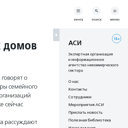
лента
поиск
меню
18+
х домов
АСИ
Экспертная организация
и информационное
агентство некоммерческого
сектора
 говорят о
О нас
ры семейного
Контакты
организаций
Сотрудники
е сейчас
Мероприятия АСИ
Прислать новость
Полезная библиотека
са рассуждают
Наши издания