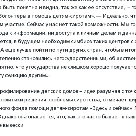
 быть понятна и видна, так же как ее отсутствие,
– г
Волонтеры в помощь детям-сиротам». —
Идеально, ч
м участие. Сейчас у нас нет такой возможности. Мы г
хода к информации, ни доступа к личным делам и данн
жется, в будущем необходим симбиоз таких центров 
А еще лучше пойти по пути других стран, чтобы в итог
тепенно становились негосударственными, обществе
нятно, что у государства не слишком хорошо получает
ту функцию другим».
рофилирование детских домов – идея разумная с точк
 политики решения проблемы сиротства, отмечает ди
ного фонда помощи детям-сиротам «Здесь и сейчас»
днако она опасается, что, как это часто бывает в наш
е вывески.