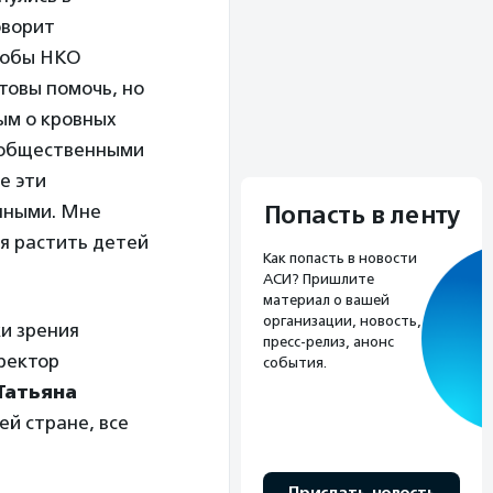
оворит
тобы НКО
отовы помочь, но
ым о кровных
с общественными
е эти
Попасть в ленту
нными. Мне
ся растить детей
Как попасть в новости
АСИ? Пришлите
материал о вашей
организации, новость,
и зрения
пресс-релиз, анонс
ректор
события.
Татьяна
ей стране, все