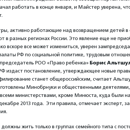
ачал работать в конце января, и Майстер уверена, что
т.
ры, активно работающие над возвращением детей в 
т в разных регионах России. Это явление еще не при
ко вскоре все может измениться, уверен зампредсед
алаты РФ по социальной политике, трудовым отношен
 председатель РОО «Право ребенка»
Борис
Альтшул
РФ издаст постановление, утверждающее новые прави
филирование станет общероссийским, считает Альтш
дготовлены Минобрнуки и общественными деятелями,
о всеми министерствами, кроме Минюста, куда были н
екабре 2013 года. Эти правила, отмечает эксперт, з
ия.
 должны жить только в группах семейного типа с пос