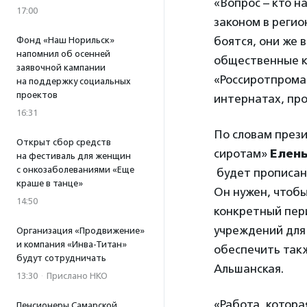
«Вопрос – кто н
17:00
законом в реги
боятся, они же 
Фонд «Наш Норильск»
напомнил об осенней
общественные к
заявочной кампании
«Россиротпрома»
на поддержку социальных
проектов
интернатах, пр
16:31
По словам през
Открыт сбор средств
сиротам»
Елен
на фестиваль для женщин
с онкозаболеваниями «Еще
будет прописан
краше в танце»
Он нужен, чтобы
14:50
конкретный пер
учреждений для 
Организация «Продвижение»
и компания «Инва-Титан»
обеспечить так
будут сотрудничать
Альшанская.
13:30
·
Прислано НКО
«Работа, котора
Пенсионеры Самарской