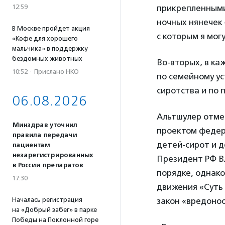
12:59
прикрепленными
ночных нянечек 
В Москве пройдет акция
с которым я мог
«Кофе для хорошего
мальчика» в поддержку
бездомных животных
Во-вторых, в к
10:52
·
Прислано НКО
по семейному ус
сиротства и по
06.08.2026
Альтшулер отме
Минздрав уточнил
проектом федер
правила передачи
детей-сирот и д
пациентам
незарегистрированных
Президент РФ В
в России препаратов
порядке, однако
17:30
движения «Суть 
Началась регистрация
закон «вредоно
на «Добрый забег» в парке
Победы на Поклонной горе