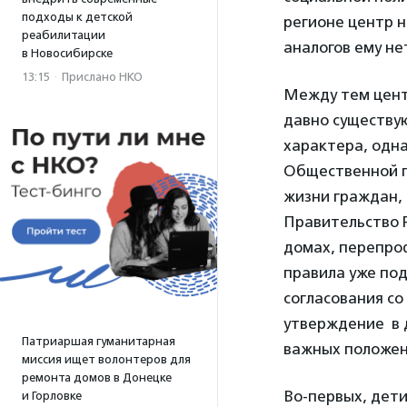
подходы к детской
регионе центр н
реабилитации
аналогов ему не
в Новосибирске
13:15
·
Прислано НКО
Между тем цент
давно существую
характера, одна
Общественной п
жизни граждан,
Правительство 
домах, перепро
правила уже по
согласования с
утверждение в д
Патриаршая гуманитарная
важных положен
миссия ищет волонтеров для
ремонта домов в Донецке
Во-первых, дети
и Горловке