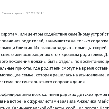
·
Семья и дети
·
07.02.2014
сиротам, или центры содействия семейному устройст
 попечения родителей, занимаются
не только содержа
помощи близких. Их главная задача – помощь скорей
 семью или возвращению его к кровным родителям. Дл
вого поколения должны быть отделы по воспитанию д
льные приюты, где родители смогут на время остави
могающие семье, которая решилась на усыновление, 
истеме постинтернатного сопровождения.
рофилировании всех калининградских детских домов
я на встрече с журналистами заявила
Анжелика Майс
тики Калининградской области, сообщил портал Клоп