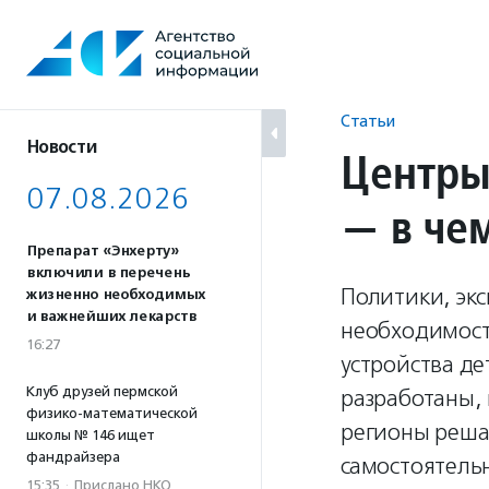
Перейти
к
содержанию
Статьи
Новости
Центры
07.08.2026
— в че
Препарат «Энхерту»
включили в перечень
Политики, экс
жизненно необходимых
и важнейших лекарств
необходимост
16:27
устройства д
Клуб друзей пермской
разработаны, 
физико-математической
регионы реша
школы № 146 ищет
фандрайзера
самостоятельн
15:35
·
Прислано НКО