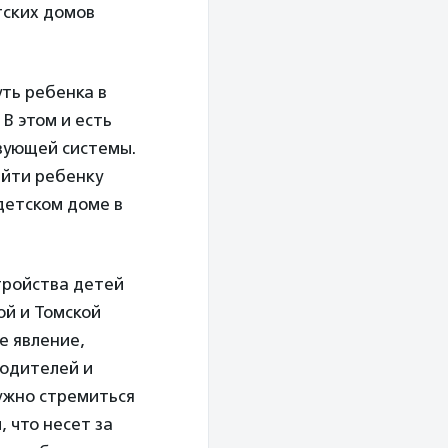
тских домов
уть ребенка в
В этом и есть
вующей системы.
айти ребенку
 детском доме в
тройства детей
ой и Томской
е явление,
родителей и
нужно стремиться
 что несет за