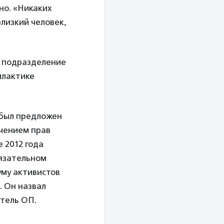
но. «Никаких
близкий человек,
е подразделение
илактике
 был предложен
чением прав
 2012 года
бязательном
уму активистов
. Он назвал
тель ОП.