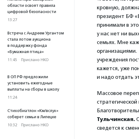
области освоят правила
кровную, должна
цифровой безопасности
президент БФ «
13:27
принимали в это
у нас нет ни вы
Встреча с Андреем Ургантом
стала лотом аукциона
семьях. Мне ка
в поддержку фонда
организациями. 
«Бумажная птица»
учреждения пос
11:45
·
Прислано НКО
кажется, уже по
и надо отдать э
В ОП РФ предложили
установить ежегодные
выплаты на сборы в школу
Массовое переп
11:24
стратегической
Благотворитель
Стихобиатлон «Км/вслух»
соберет семьи в Липецке
Тульчинская
.
О
10:32
·
Прислано НКО
сведется к смен