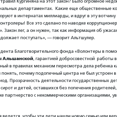
атравил Кургиняна на этот закон? Было огромное недо
ональных департаментах. Какие еще общественные ко
воруют в интернатах миллиарды, и вдруг в эту вотчину
онтролеры! Все это сделано по наводке коррупционе
. Закон лег, а он нужен, так как информация об ужаса
одолжает поступать», — говорит Альтшулер.
идента Благотворительного фонда «Волонтеры в помо
ы Альшанской
, гарантией добросовестной работы в
ный в правилах механизм пересмотра дела ребенка к
 понять, почему подопечный центра не был устроен в
иод. Прозрачность деятельности государственных де
сирот и детей, оставшихся без попечения родителей,
же партнерство с некоммерческими организациями, у
я ведется, чтобы эти дети нашли новую семью или вер