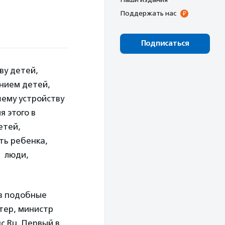
Поддержать нас
Подписаться
ву детей,
нием детей,
шему устройству
я этого в
етей,
ть ребенка,
и люди,
 в подобные
тер,
министр
с.Ru. Первый в