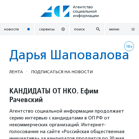
Перейти
к
содержанию
новости
сервисы
поиск
меню
18+
Дарья Шаповалова
·
ЛЕНТА
ПОДПИСАТЬСЯ НА НОВОСТИ
КАНДИДАТЫ ОТ НКО. Ефим
Рачевский
Агентство социальной информации продолжает
серию интервью с кандидатами в ОП РФ от
некоммерческих организаций. Интернет-
голосование на сайте «Российская общественная
инициатива» за кандидатов продлится по 30 мая