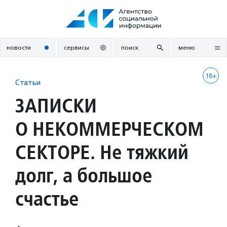
Перейти
к
содержанию
новости
сервисы
поиск
меню
18+
Статьи
ЗАПИСКИ
О НЕКОММЕРЧЕСКОМ
СЕКТОРЕ. Не тяжкий
долг, а большое
счастье