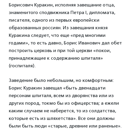
Борисович Куракин, исполняя завещание отца,
знаменитого сподвижника Петра I, дипломата,
писателя, одного из первых европейски
образованных россиян. Из завещания князя
Куракина следует, что еще «пред многими
годами», то есть давно, Борис Иванович дал обет
построить церковь и при той церкви «покои,
принадлежащие к содержанию шпиталя»
(госпиталя).
Заведение было небольшим, но комфортным:
Борис Куракин завещал «быть двенадцати
персонам шпиталя, всем из дворянства или из
других пород, токмо бы из офицерства; а ежели
каким случаем не наберется, то из солдатства,
которые есть из шляхетства». Все они должны
были быть люди «старые, древние или раненые».