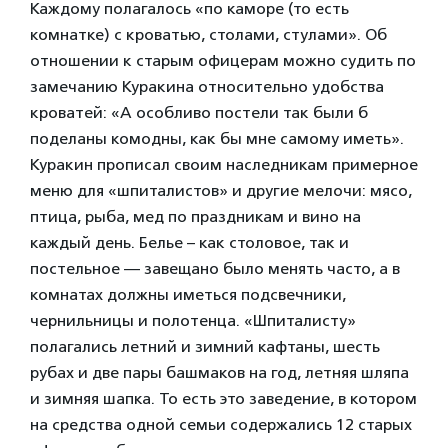
Каждому полагалось «по каморе (то есть
комнатке) с кроватью, столами, стулами». Об
отношении к старым офицерам можно судить по
замечанию Куракина относительно удобства
кроватей: «А особливо постели так были б
поделаны комодны, как бы мне самому иметь».
Куракин прописал своим наследникам примерное
меню для «шпиталистов» и другие мелочи: мясо,
птица, рыба, мед по праздникам и вино на
каждый день. Белье – как столовое, так и
постельное — завещано было менять часто, а в
комнатах должны иметься подсвечники,
чернильницы и полотенца. «Шпиталисту»
полагались летний и зимний кафтаны, шесть
рубах и две пары башмаков на год, летняя шляпа
и зимняя шапка. То есть это заведение, в котором
на средства одной семьи содержались 12 старых