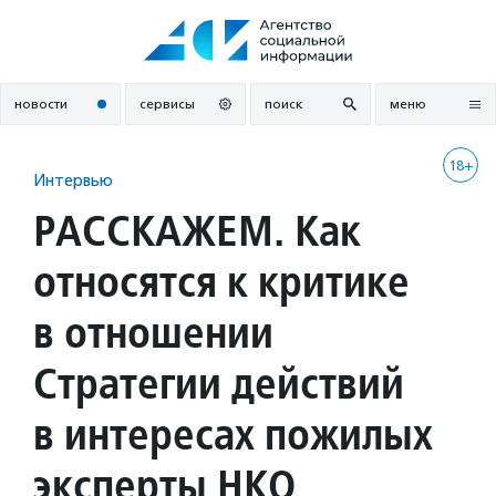
Перейти
к
содержанию
новости
сервисы
поиск
меню
18+
Интервью
РАССКАЖЕМ. Как
относятся к критике
в отношении
Стратегии действий
в интересах пожилых
эксперты НКО