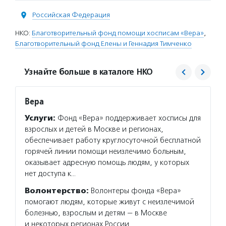
Российская Федерация
НКО:
Благотворительный фонд помощи хосписам «Вера»
,
Благотворительный фонд Елены и Геннадия Тимченко
Узнайте больше в каталоге НКО
Вера
Благо
Тимче
Услуги:
Фонд «Вера» поддерживает хосписы для
Услуг
взрослых и детей в Москве и регионах,
семейн
обеспечивает работу круглосуточной бесплатной
которы
горячей линии помощи неизлечимо больным,
года. 
оказывает адресную помощь людям, у которых
деятел
нет доступа к…
Подро
Волонтерство:
Волонтеры фонда «Вера»
помогают людям, которые живут с неизлечимой
болезнью, взрослым и детям — в Москве
и некоторых регионах России.