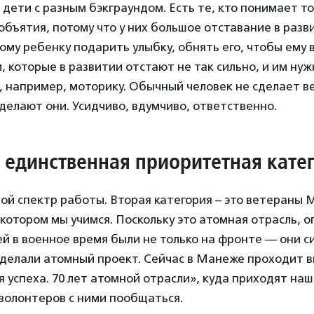
 дети с разным бэкграундом. Есть те, кто понимает т
объятия, потому что у них большое отставание в разви
ому ребенку подарить улыбку, обнять его, чтобы ему 
и, которые в развитии отстают не так сильно, и им ну
, например, моторику. Обычный человек не сделает в
сделают они. Усидчиво, вдумчиво, ответственно.
о единственная приоритетная кате
шой спектр работы. Вторая категория – это ветеран
 котором мы учимся. Поскольку это атомная отрасль, 
й в военное время были не только на фронте — они с
 делали атомный проект. Сейчас в Манеже проходит 
 успеха. 70 лет атомной отрасли», куда приходят наш
волонтеров с ними пообщаться.