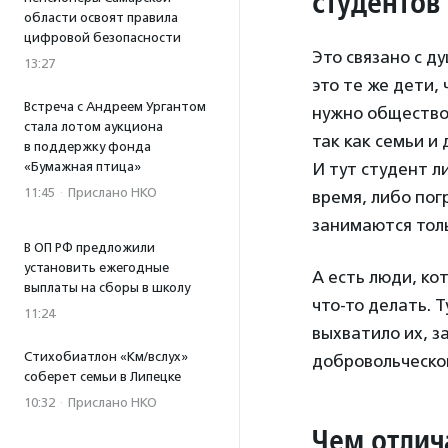
студентов
области освоят правила
цифровой безопасности
Это связано с 
13:27
это те же дети,
Встреча с Андреем Ургантом
нужно общество,
стала лотом аукциона
так как семьи и 
в поддержку фонда
«Бумажная птица»
И тут студент л
11:45
·
Прислано НКО
время, либо пог
занимаются толь
В ОП РФ предложили
установить ежегодные
А есть люди, ко
выплаты на сборы в школу
что-то делать. 
11:24
выхватило их, з
Стихобиатлон «Км/вслух»
добровольческом
соберет семьи в Липецке
10:32
·
Прислано НКО
Чем отлич