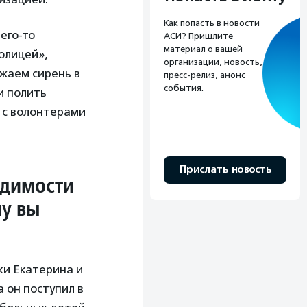
Как попасть в новости
его-то
АСИ? Пришлите
материал о вашей
олицей»,
организации, новость,
жаем сирень в
пресс-релиз, анонс
события.
и полить
 с волонтерами
Прислать новость
одимости
му вы
и Екатерина и
 он поступил в