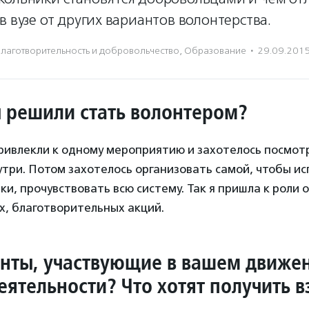
в вузе от других вариантов волонтерства.
лаготвори­тель­ность и доброволь­чест­во
,
Образование
·
29.09.201
 решили стать волонтером?
ривлекли к одному мероприятию и захотелось посмотр
утри. Потом захотелось организовать самой, чтобы и
и, прочувствовать всю систему. Так я пришла к роли 
х, благотворительных акций.
енты, участвующие в вашем движе
деятельности? Что хотят получить 