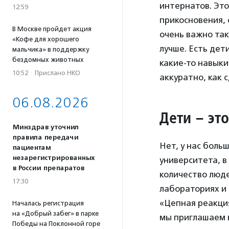
интернатов. Это
12:59
прикосновения, 
В Москве пройдет акция
очень важно так
«Кофе для хорошего
лучше. Есть дет
мальчика» в поддержку
бездомных животных
какие-то навыки
10:52
·
Прислано НКО
аккуратно, как 
06.08.2026
Дети – эт
Минздрав уточнил
правила передачи
Нет, у нас боль
пациентам
незарегистрированных
университета, в
в России препаратов
количество люде
17:30
лабораториях и
«Цепная реакция
Началась регистрация
на «Добрый забег» в парке
мы приглашаем 
Победы на Поклонной горе