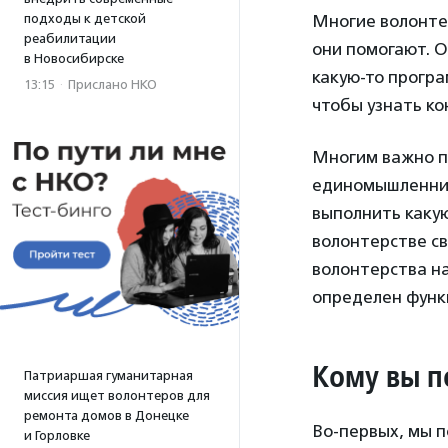
подходы к детской
Многие волонте
реабилитации
они помогают. О
в Новосибирске
какую-то програ
13:15
·
Прислано НКО
чтобы узнать к
Многим важно п
единомышленнико
выполнить какую
волонтерстве с
волонтерства на
определен функ
Кому вы п
Патриаршая гуманитарная
миссия ищет волонтеров для
ремонта домов в Донецке
Во-первых, мы п
и Горловке