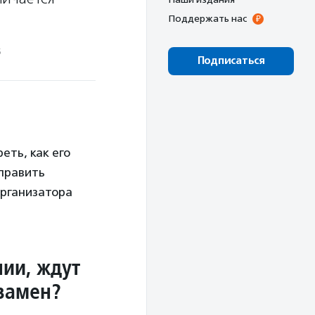
Поддержать нас
5
Подписаться
еть, как его
справить
организатора
нии, ждут
взамен?