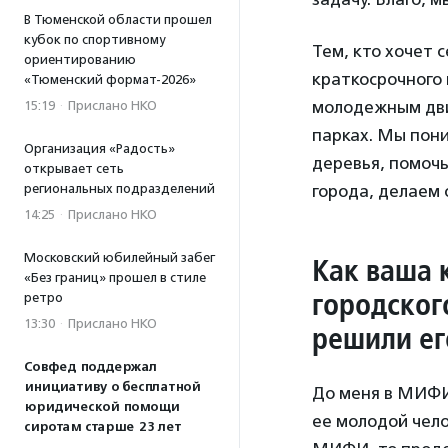
В Тюменской области прошел
кубок по спортивному
Тем, кто хочет 
ориентированию
краткосрочного 
«Тюменский формат-2026»
молодежным дви
15:19
·
Прислано НКО
парках. Мы пони
Организация «Радость»
деревья, помочь
открывает сеть
региональных подразделений
города, делаем 
14:25
·
Прислано НКО
Московский юбилейный забег
Как ваша 
«Без границ» прошел в стиле
городског
ретро
13:30
·
Прислано НКО
решили ег
Совфед поддержал
инициативу о бесплатной
До меня в МИФИ
юридической помощи
ее молодой чело
сиротам старше 23 лет