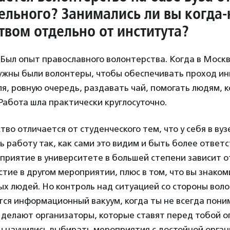
ельного? Занимались ли вы когда
твом отдельно от института?
 Был опыт православного волонтерства. Когда в Моск
нужны были волонтеры, чтобы обеспечивать проход ин
я, ровную очередь, раздавать чай, помогать людям, 
 Работа шла практически круглосуточно.
тво отличается от студенческого тем, что у себя в ву
 работу так, как сами это видим и быть более ответ
приятие в университете в большей степени зависит от
тие в другом мероприятии, плюс в том, что вы знакоми
х людей. Но контроль над ситуацией со стороны воло
ся информационный вакуум, когда ты не всегда пони
о делают организаторы, которые ставят перед тобой 
мы научились выбирать мероприятия с достойной орган