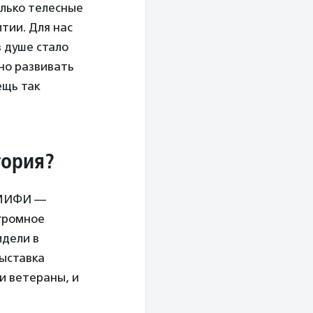
олько телесные
тии. Для нас
в душе стало
жно развивать
ещь так
гория?
ы МИФИ —
огромное
идели в
выставка
и ветераны, и