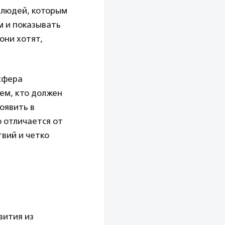
 людей, которым
м и показывать
они хотят,
сфера
ем, кто должен
оявить в
 отличается от
вий и четко
вития из