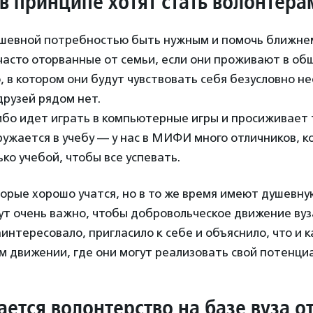
 в принципе хотят стать волонтера
душевной потребностью быть нужным и помочь ближнем
 часто оторванные от семьи, если они проживают в о
 в котором они будут чувствовать себя безусловно 
друзей рядом нет.
ибо идет играть в компьютерные игры и просиживает 
ружается в учебу — у нас в МИФИ много отличников, 
ко учебой, чтобы все успевать.
торые хорошо учатся, но в то же время имеют душевн
Тут очень важно, чтобы добровольческое движение ву
аинтересовало, пригласило к себе и объяснило, что и 
 движении, где они могут реализовать свой потенциа
ается волонтерство на базе вуза о