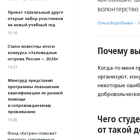
волонтерство 
Проект «Школьный друг»
открыл набор участников
Ольга Воробьева
·
Б
на новый учебный год
15:16
Стали известны итоги
Почему вы
конкурса «Заповедные
острова России — 2026»
14:21
Когда-то меня п
организуют, изн
Минтруд представил
некоторые ошибк
программы повышения
квалификации по ранней
добровольчески
помощи
и сопровождаемому
проживанию
Чего студ
13:45
от такой 
Фонд «Катрен» поможет
внедрить современные