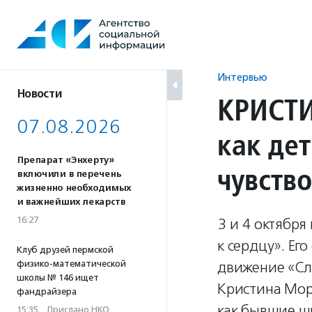
Перейти
к
содержанию
Интервью
Новости
КРИСТИ
07.08.2026
как дет
Препарат «Энхерту»
чувств
включили в перечень
жизненно необходимых
и важнейших лекарств
16:27
3 и 4 октября
к сердцу». Ег
Клуб друзей пермской
физико-математической
движение «Сл
школы № 146 ищет
Кристина Морм
фандрайзера
как бывшие ш
15:35
·
Прислано НКО