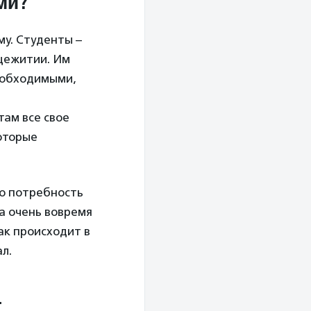
ми?
у. Студенты –
бщежитии. Им
необходимыми,
там все свое
которые
ую потребность
за очень вовремя
как происходит в
л.
т