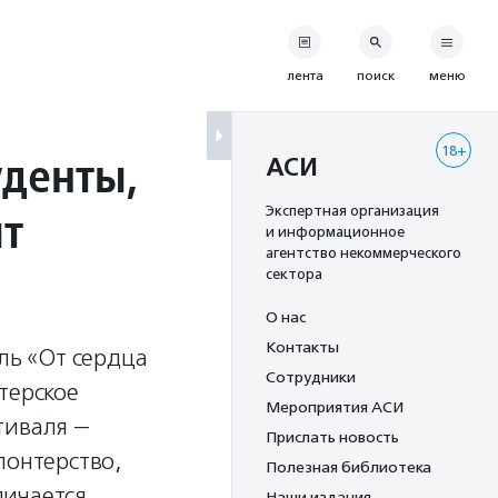
лента
поиск
меню
18+
денты,
АСИ
ят
Экспертная организация
и информационное
агентство некоммерческого
сектора
О нас
Контакты
ль «От сердца
Сотрудники
терское
Мероприятия АСИ
тиваля —
Прислать новость
лонтерство,
Полезная библиотека
личается
Наши издания