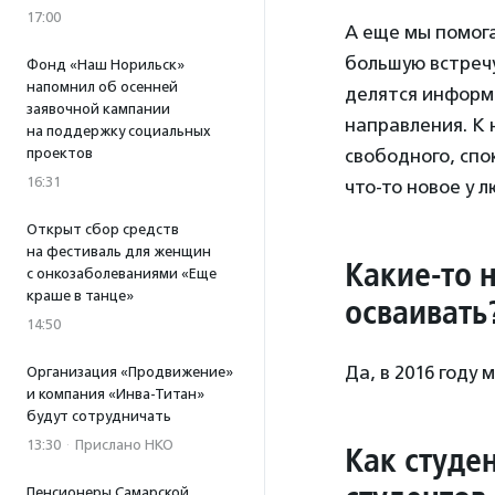
17:00
А еще мы помог
большую встреч
Фонд «Наш Норильск»
напомнил об осенней
делятся информ
заявочной кампании
направления. К 
на поддержку социальных
проектов
свободного, спо
16:31
что-то новое у
Открыт сбор средств
на фестиваль для женщин
Какие-то 
с онкозаболеваниями «Еще
краше в танце»
осваивать
14:50
Да, в 2016 году
Организация «Продвижение»
и компания «Инва-Титан»
будут сотрудничать
13:30
·
Прислано НКО
Как студе
Пенсионеры Самарской