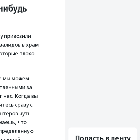
-нибудь
ву привозили
валидов в храм
которые плохо
зе мы можем
ственными за
 нас. Когда вы
тесь сразу с
нтеров чуть
маешь, что
определенную
Попасть в ленту
изацией.