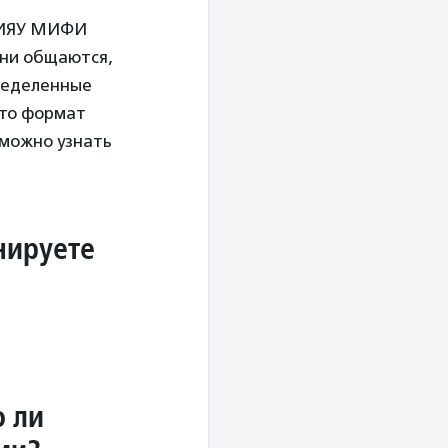
 НИЯУ МИФИ
Они общаются,
ределенные
Это формат
 можно узнать
нируете
о ли