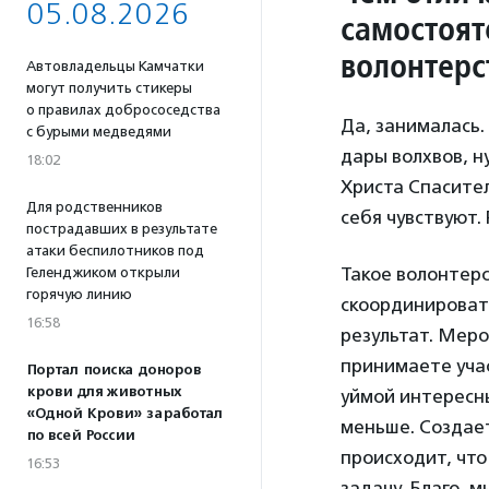
05.08.2026
самостоят
волонтерс
Автовладельцы Камчатки
могут получить стикеры
о правилах добрососедства
Да, занималась.
с бурыми медведями
дары волхвов, 
18:02
Христа Спасител
Для родственников
себя чувствуют.
пострадавших в результате
атаки беспилотников под
Такое волонтерс
Геленджиком открыли
горячую линию
скоординировать
16:58
результат. Меро
принимаете учас
Портал поиска доноров
крови для животных
уймой интересны
«Одной Крови» заработал
меньше. Создает
по всей России
происходит, чт
16:53
задачу. Благо, 