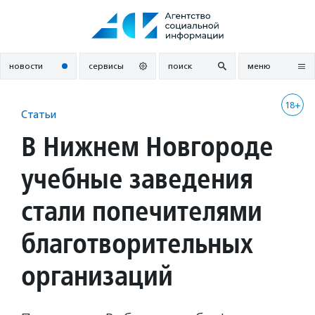
Перейти
к
содержанию
новости
сервисы
поиск
меню
18+
Статьи
В Нижнем Новгороде
учебные заведения
стали попечителями
благотворительных
организаций