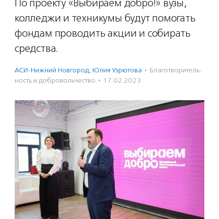
По проекту «Выбираем добро!» вузы,
колледжи и техникумы будут помогать
фондам проводить акции и собирать
средства.
АСИ-Нижний Новгород
,
Юлия Узрютова
·
Благотвори­тель­
ность и доброволь­чест­во
·
17.02.2023