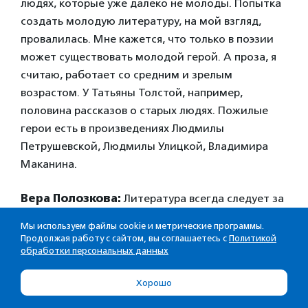
людях, которые уже далеко не молоды. Попытка
создать молодую литературу, на мой взгляд,
провалилась. Мне кажется, что только в поэзии
может существовать молодой герой. А проза, я
считаю, работает со средним и зрелым
возрастом. У Татьяны Толстой, например,
половина рассказов о старых людях. Пожилые
герои есть в произведениях Людмилы
Петрушевской, Людмилы Улицкой, Владимира
Маканина.
Вера Полозкова:
Литература всегда следует за
жизнью, наблюдает и фиксирует. Я думаю, что
Мы используем файлы cookie и метрические программы.
как только начнет меняться ситуация внутри
Продолжая работу с сайтом, вы соглашаетесь с
Политикой
обработки персональных данных
общества, начнет меняться ситуация и среди
героев. Гламурная и глянцевая история – она
Хорошо
больше не о подлинности, а о мечте. Мы живем в
такой утопической действительности, где никто