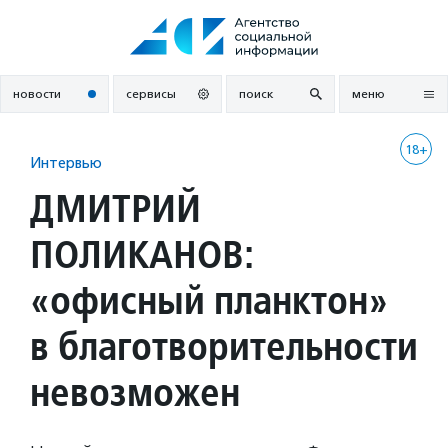
Перейти
к
содержанию
новости
сервисы
поиск
меню
18+
Интервью
ДМИТРИЙ
ПОЛИКАНОВ:
«офисный планктон»
в благотворительности
невозможен