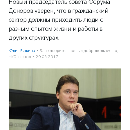
Новый председатель совета Форума
Доноров уверен, что в гражданский
сектор должны приходить люди с
разным опытом жизни и работы в
других структурах.
Юлия Вяткина
·
Благотвори­тель­ность и доброволь­чест­во
,
НКО-сектор
·
29.03.2017