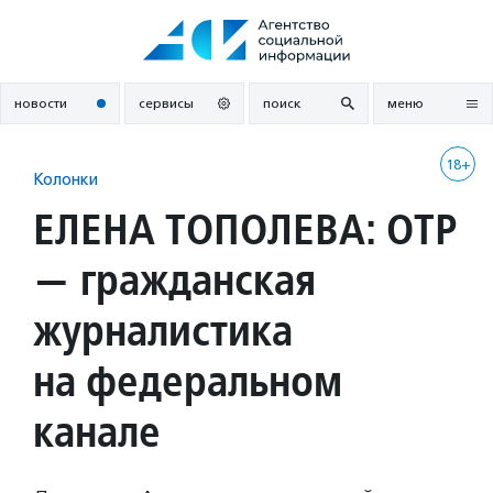
Перейти
к
содержанию
новости
сервисы
поиск
меню
18+
Колонки
ЕЛЕНА ТОПОЛЕВА: ОТР
— гражданская
журналистика
на федеральном
канале