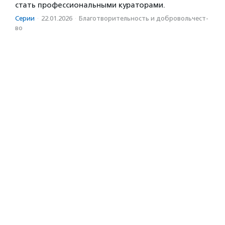
стать профессиональными кураторами.
Серии
·
22.01.2026
·
Благотвори­тель­ность и доброволь­чест­
во