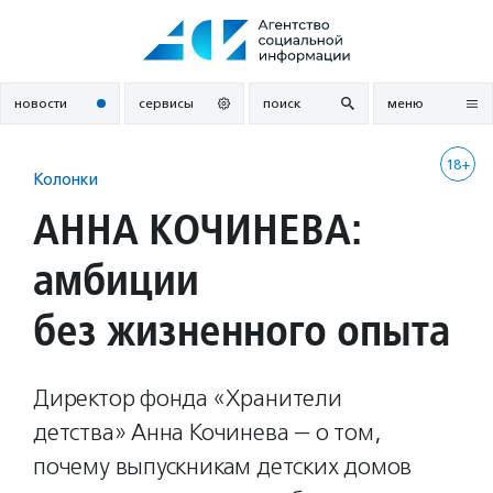
Перейти
к
содержанию
новости
сервисы
поиск
меню
18+
Колонки
АННА КОЧИНЕВА:
амбиции
без жизненного опыта
Директор фонда «Хранители
детства» Анна Кочинева — о том,
почему выпускникам детских домов