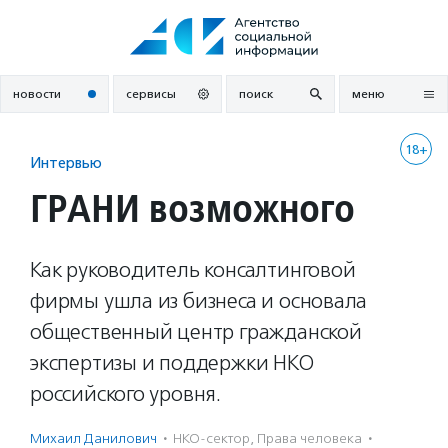
Перейти
к
содержанию
новости
сервисы
поиск
меню
18+
Интервью
ГРАНИ возможного
Как руководитель консалтинговой
фирмы ушла из бизнеса и основала
общественный центр гражданской
экспертизы и поддержки НКО
российского уровня.
Михаил Данилович
·
НКО-сектор
,
Права человека
·