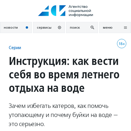
Перейти
к
содержанию
новости
сервисы
поиск
меню
18+
Серии
Инструкция: как вести
себя во время летнего
отдыха на воде
Зачем избегать катеров, как помочь
утопающему и почему буйки на воде —
это серьезно.