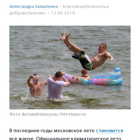
Александра Захваткина
·
Благотвори­тель­ность и
доброволь­чест­во
·
13.06.2019
Фото: Виталий Белоусов / РИА Новости
В последние годы московское лето
становится
все жарче. Официальное климатическое лето