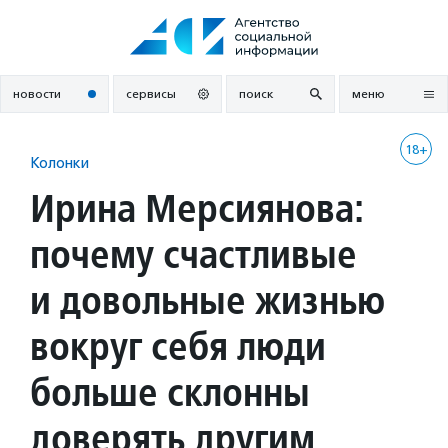
Перейти
к
содержанию
новости
сервисы
поиск
меню
18+
Колонки
Ирина Мерсиянова:
почему счастливые
и довольные жизнью
вокруг себя люди
больше склонны
доверять другим