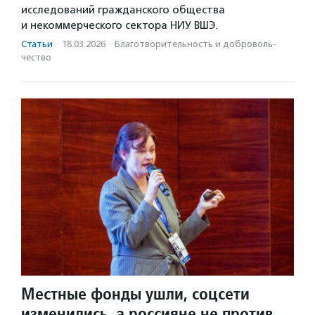
исследований гражданского общества
и некоммерческого сектора НИУ ВШЭ.
Статьи
·
18.03.2026
·
Благотвори­тель­ность и доброволь­
чест­во
Местные фонды ушли, соцсети
изменились, а россияне не против