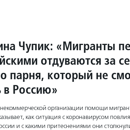
ина Чупик: «Мигранты п
йскими отдуваются за с
го парня, который не см
ь в Россию»
 некоммерческой организации помощи мигран
азывает, как ситуация с коронавирусом повли
оссии и с какими притеснениями они столкнули