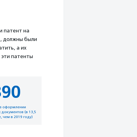
и патент на
м, должны были
тить, а их
ь эти патенты
890
 в оформлении
документов (в 13,5
, чем в 2019 году)