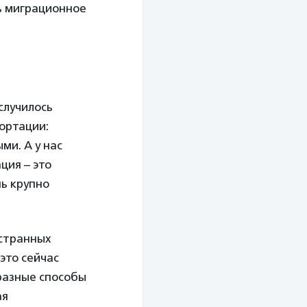
ь миграционное
 случилось
портации:
и. А у нас
ция – это
нь крупно
остранных
это сейчас
разные способы
ая