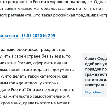
ить гражданство России в упрощенном порядке. Однако
т заявительные материалы, ссылаясь на то, что нет
го регламента. Это такая российская традиция: инст
 закон от 13.07.2020 № 209
и раньше российское гражданство
чить в своей стране без выезда, то
Совет Фед
иехать в Россию, оформить вид на
одобрил у
порядок п
лько после этого подавать документы
гражданств
 А что делать такой категории, как
патентов д
нным гражданством, у которых
иностранн
дане России? Они же не могут подать
Подробнее
д на жительство самостоятельно. А
 кроме них, сделать этого не может.