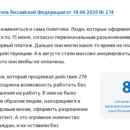
ента Российской Федерации от 18.04.2020 № 274
изменяться и сама политика. Люди, которые оформил
та по 15 июня, согласно первоначальным разъяснения
ервый платеж. Дальше они могли какое-то время не пла
действующим. А в августе стали массово аннулироват
что они якобы не оплачены.
юня, который продлевал действие 274
продлена возможность работать без
шения на работу. В нем не было
им образом людям, находящимся в
отказов
миграционных 
рудовым визам, оформить разрешение
раза больше
атент. А это огромное количество
ждан, и их оставили без