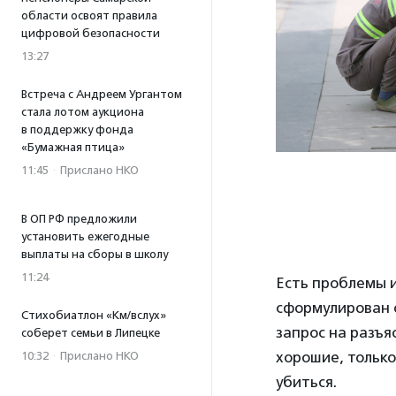
области освоят правила
цифровой безопасности
13:27
Встреча с Андреем Ургантом
стала лотом аукциона
в поддержку фонда
«Бумажная птица»
11:45
·
Прислано НКО
В ОП РФ предложили
установить ежегодные
выплаты на сборы в школу
11:24
Есть проблемы 
сформулирован о
Стихобиатлон «Км/вслух»
запрос на разъя
соберет семьи в Липецке
хорошие, только
10:32
·
Прислано НКО
убиться.