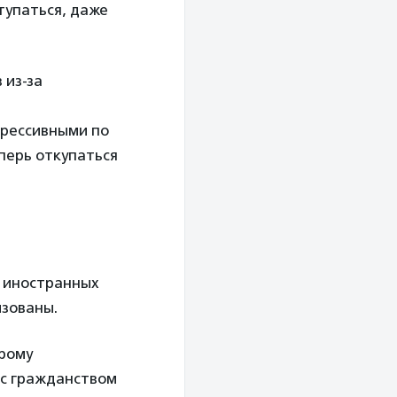
тупаться, даже
 из-за
грессивными по
перь откупаться
я иностранных
изованы.
орому
 с гражданством