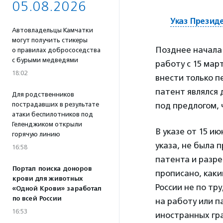
05.08.2026
Указ Презид
Автовладельцы Камчатки
могут получить стикеры
Позднее начала 
о правилах добрососедства
с бурыми медведями
работу с 15 мар
18:02
внести только п
патент являлся 
Для родственников
пострадавших в результате
под предлогом, 
атаки беспилотников под
Геленджиком открыли
В указе от 15 и
горячую линию
указа, не была 
16:58
патента и разре
Портал поиска доноров
прописано, как
крови для животных
России не по т
«Одной Крови» заработал
по всей России
на работу или п
16:53
иностранных гра