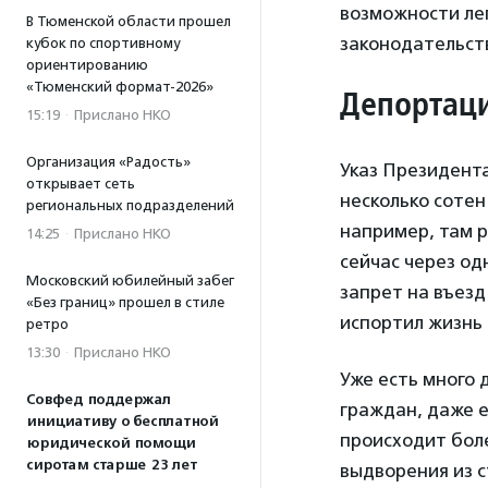
возможности ле
В Тюменской области прошел
законодательст
кубок по спортивному
ориентированию
«Тюменский формат-2026»
Депортаци
15:19
·
Прислано НКО
Организация «Радость»
Указ Президента 
открывает сеть
несколько сотен
региональных подразделений
например, там 
14:25
·
Прислано НКО
сейчас через од
Московский юбилейный забег
запрет на въезд
«Без границ» прошел в стиле
испортил жизнь 
ретро
13:30
·
Прислано НКО
Уже есть много 
Совфед поддержал
граждан, даже е
инициативу о бесплатной
происходит бол
юридической помощи
сиротам старше 23 лет
выдворения из с