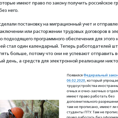
которые имеют право по закону получить российское г
без него.
сделали постановку на миграционный учет и отправл
заключении или расторжении трудовых договоров в э
 подходящего программного обеспечения для этого н
ней стал один календарный. Теперь работодателей ш
 пять больше, потому что они не успевают отправить 
й день, а средств для электронной реализации никто
Появился
Федеральный закон
06.02.2020
, который упроща
трудоустройства иностранн
очных и очно-заочных отдел
имеют право работать без
дополнительного разрешения
там не прописано, имеют ли
студенты ПТУ. Там не пропис
право работать без оформл