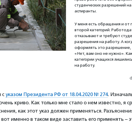
студенческих разрешений на
аспиранты.
У меня есть обращения и от 
второй категорий. Работода
отказывают и требуют студ
разрешения на работу. А ког
оформлять это разрешение, 
«Нет, вам оно не нужно». Ка
категории учащихся лишились
на работу.
Ф
и с
указом Президента РФ от 18.04.2020 № 274
. Изначал
чень криво. Как только мне стало о нем известно, я с
снения, как этот указ должен применяться. Разъяснен
 вот именно в таком виде заставить его применять – э