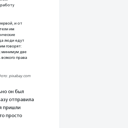
 работу
первой, и от
тели им
енческие
да люди едут
им говорят:
к минимум две
 всякого права
ото: pixabay.com
ьно он был
разу отправила
ия пришли
то просто