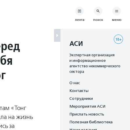
лента
поиск
меню
18+
еред
АСИ
ебя
Экспертная организация
и информационное
агентство некоммерческого
ог
сектора
О нас
Контакты
Сотрудники
Мероприятия АСИ
там «Тонг
Прислать новость
яла на жизнь
Полезная библиотека
сь за
Наши издания