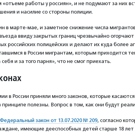
«отъеме работы у россиян», и не подумают за них вс
шения и насилие со стороны полиции.
н в марте-мае, и заметное снижение числа мигрантов
въезда ввиду закрытых границ чрезвычайно огорчают
х российских полицейских и делают их куда более а
тавшимся в России мигрантам, которым приходится те
 себя и за того парня», что не смог приехать.
конах
ии в России приняли много законов, которые касаютс
в принципе полезны. Вопрос в том, как они будут реал
Федеральный закон от 13.07.2020 № 209
, согласно кот
аждане, имеющие дееспособных детей старше 18 лет