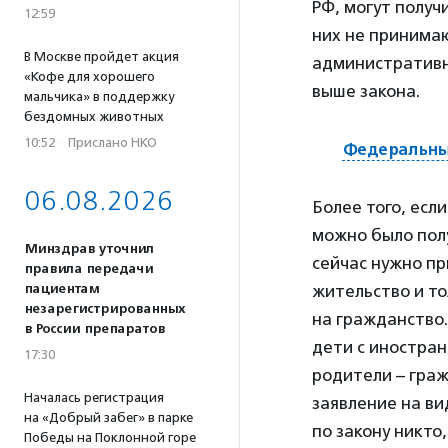
РФ, могут получ
12:59
них не принимаю
В Москве пройдет акция
административно
«Кофе для хорошего
выше закона.
мальчика» в поддержку
бездомных животных
10:52
·
Прислано НКО
Федеральный
06.08.2026
Более того, есл
можно было полу
Минздрав уточнил
сейчас нужно пр
правила передачи
пациентам
жительство и то
незарегистрированных
на гражданство.
в России препаратов
дети с иностра
17:30
родители – граж
Началась регистрация
заявление на ви
на «Добрый забег» в парке
по закону никто,
Победы на Поклонной горе