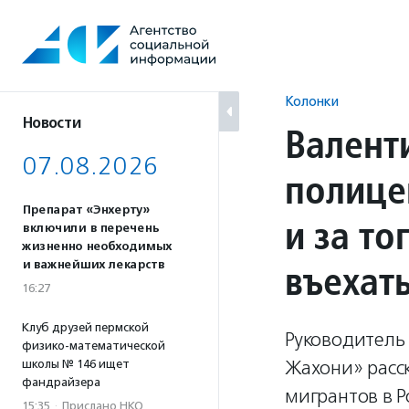
Перейти
к
содержанию
Колонки
Новости
Валент
07.08.2026
полице
Препарат «Энхерту»
и за то
включили в перечень
жизненно необходимых
въехат
и важнейших лекарств
16:27
Клуб друзей пермской
Руководитель
физико-математической
Жахони» расск
школы № 146 ищет
фандрайзера
мигрантов в Р
15:35
·
Прислано НКО