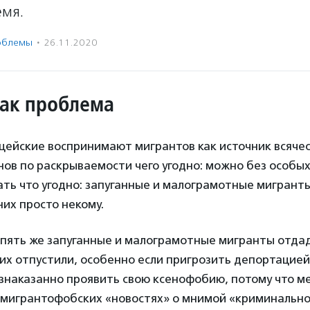
емя.
облемы
·
26.11.2020
ак проблема
цейские воспринимают мигрантов как источник всячес
ов по раскрываемости чего угодно: можно без особы
ть что угодно: запуганные и малограмотные мигранты
них просто некому.
опять же запуганные и малограмотные мигранты отдад
их отпустили, особенно если пригрозить депортацией
знаказанно проявить свою ксенофобию, потому что м
 мигрантофобских «новостях» о мнимой «криминально