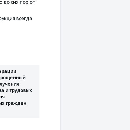
 до сих пор от
рукция всегда
ерации
прощенный
олучения
а и трудовых
ля
ых граждан