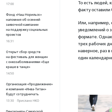
То есть людей, 
17:00
факту оставили 
Фонд «Наш Норильск»
напомнил об осенней
Или, например, 
заявочной кампании
уведомлений о 
на поддержку социальных
проектов
формате. Однако
16:31
трех рабочих д
наверное, раз в
Открыт сбор средств
на фестиваль для женщин
один календарны
с онкозаболеваниями «Еще
краше в танце»
14:50
Организация «Продвижение»
и компания «Инва-Титан»
будут сотрудничать
13:30
·
Прислано НКО
Пенсионеры Самарской