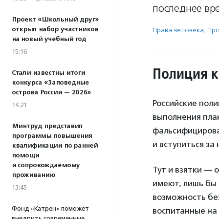
последнее вр
Проект «Школьный друг»
открыл набор участников
Права человека
,
Пр
на новый учебный год
15:16
Полиция к
Стали известны итоги
конкурса «Заповедные
острова России — 2026»
Российские поли
14:21
выполнения план
Минтруд представил
фальсифицирова
программы повышения
и вступиться за 
квалификации по ранней
помощи
и сопровождаемому
Тут и взятки — 
проживанию
имеют, лишь бы 
13:45
возможность бе
Фонд «Катрен» поможет
воспитанные на
внедрить современные