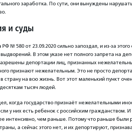
гального заработка. По сути, они вынуждены нарушат
во.
я и суды
РФ № 580 от 23.09.2020 сильно запоздал, и из-за этого
 выдворений. В этом указе нет полного запрета на де
разрешены депортации лиц, признанных нежелательным
ного признают нежелательным. Это не просто депорта
 в страну на всю жизнь. Вот этот маленький пункт оче
десяткам тысяч людей.
дел, когда государство признаёт нежелательными ин
сли у них есть ребенок с российским гражданством. И 
ее интенсивно, чем раньше. Потому что раньше были 
траны, а сейчас этого нет, и их депортируют, признав