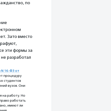
ражданство, по
ение
лектронном
ет. Зато вместо
трафуют,
все эти формы за
 не разработал
 N 16-ФЗ от
ет процедуру
ых студентов
ений вузов. Они
 на работу. Но
 право работать
ано, имеют ли
ения