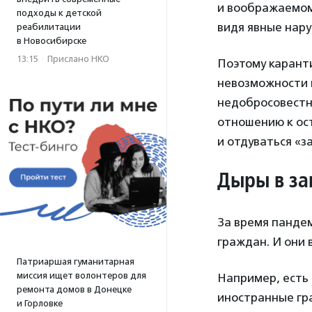
и воображаемом 
подходы к детской
видя явные нару
реабилитации
в Новосибирске
13:15
·
Прислано НКО
Поэтому каранти
невозможности 
недобросовестны
отношению к ос
и отдуваться «за
Дыры в за
За время пандем
граждан. И они 
Патриаршая гуманитарная
миссия ищет волонтеров для
Например, есть
ремонта домов в Донецке
иностранные гр
и Горловке