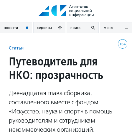
Перейти
к
содержанию
новости
сервисы
поиск
меню
18+
Статьи
Путеводитель для
НКО: прозрачность
Двенадцатая глава сборника,
составленного вместе с фондом
«Искусство, наука и спорт» в помощь
руководителям и сотрудникам
некоммерческих организаций.