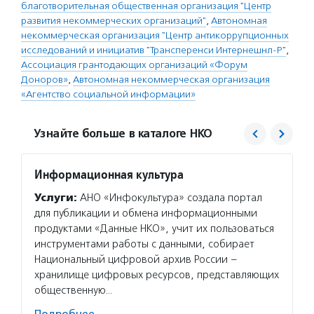
благотворительная общественная организация "Центр
развития некоммерческих организаций"
,
Автономная
некоммерческая организация "Центр антикоррупционных
исследований и инициатив "Трансперенси Интернешнл-Р"
,
Ассоциация грантодающих организаций «Форум
Доноров»
,
Автономная некоммерческая организация
«Агентство социальной информации»
Узнайте больше в каталоге НКО
Информационная культура
Фонд 
Услуги:
АНО «Инфокультура» создала портал
Услуг
для публикации и обмена информационными
гранто
продуктами «Данные НКО», учит их пользоваться
(в цел
инструментами работы с данными, собирает
на ока
Национальный цифровой архив России –
потенц
хранилище цифровых ресурсов, представляющих
по соц
общественную…
Подро