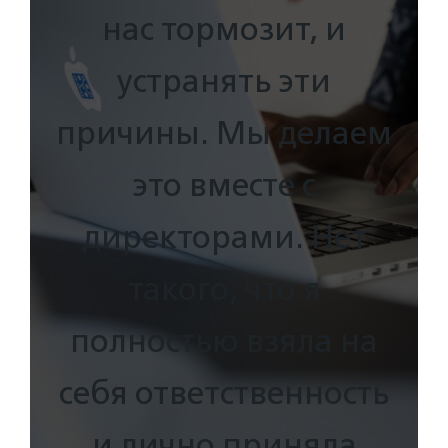
нас тормозит, и
устранять эти
причины. Мы делаем
это вместе с
директорами. Нет
такого, что я
полностью взяла на
себя ответственность
и лично приняла