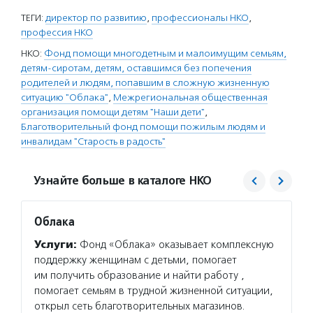
ТЕГИ:
директор по развитию
,
профессионалы НКО
,
профессия НКО
НКО:
Фонд помощи многодетным и малоимущим семьям,
детям-сиротам, детям, оставшимся без попечения
родителей и людям, попавшим в сложную жизненную
ситуацию "Облака"
,
Межрегиональная общественная
организация помощи детям "Наши дети"
,
Благотворительный фонд помощи пожилым людям и
инвалидам "Старость в радость"
Узнайте больше в каталоге НКО
Облака
Старо
Услуги:
Фонд «Облака» оказывает комплексную
Услуг
поддержку женщинам с детьми, помогает
улучши
им получить образование и найти работу ,
живущи
помогает семьям в трудной жизненной ситуации,
помога
открыл сеть благотворительных магазинов.
волонт