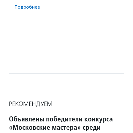
оплачи
Подробнее
Волон
силы ф
приним
собира
на мер
bono.
Подро
РЕКОМЕНДУЕМ
Объявлены победители конкурса
«Московские мастера» среди