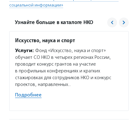
социальной информации»
Узнайте больше в каталоге НКО
Искусство, наука и спорт
Преда
Услуги:
Фонд «Искусство, наука и спорт»
Услуг
обучает СО НКО в четырех регионах России,
оплачи
проводит конкурс грантов на участие
со спе
в профильных конференциях и кратких
лекарс
стажировках для сотрудников НКО и конкурс
лечени
проектов, направленных…
помога
поддер
Подробнее
Подро