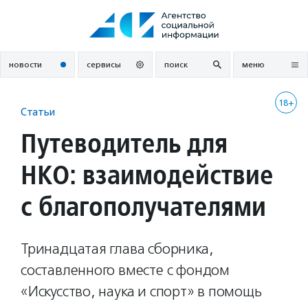
Перейти
к
содержанию
новости
сервисы
поиск
меню
18+
Статьи
Путеводитель для
НКО: взаимодействие
с благополучателями
Тринадцатая глава сборника,
составленного вместе с фондом
«Искусство, наука и спорт» в помощь