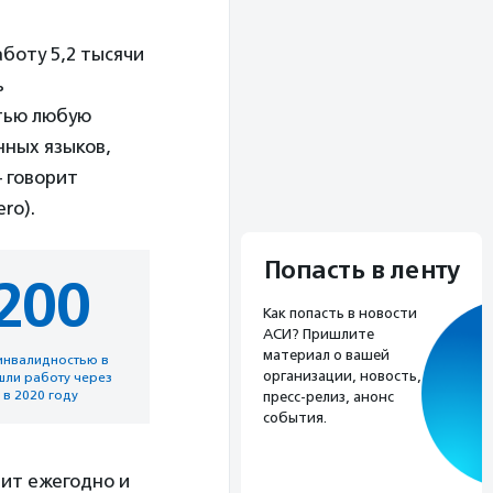
аботу 5,2 тысячи
ь
стью любую
нных языков,
— говорит
ro).
Попасть в ленту
200
Как попасть в новости
АСИ? Пришлите
материал о вашей
инвалидностью в
организации, новость,
шли работу через
 в 2020 году
пресс-релиз, анонс
события.
дит ежегодно и