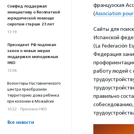
французская Ас
Совфед поддержал
инициативу о бесплатной
(
Association pour
юридической помощи
сиротам старше 23 лет
Сайты для поис
13:19
Испанской феде
Президент РФ подписал
(La Federación Es
закон о новых мерах
Федерация заним
поддержки молодежных
профориентацие
НКО
работу людей с
13:04
трудоустройству
Волонтеры Наставнического
трудоустройстве
центра преобразили
территорию дома ребенка
правильно соста
при колонии в Можайске
собеседованию, 
10:32
·
Прислано НКО
трудоустройств
Все новости