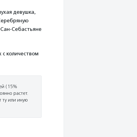
лухая девушка,
«Серебряную
 Сан-Себастьяне
х с количеством
дей (15%
оянно растет.
 ту или иную