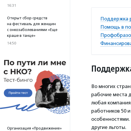
16:31
Открыт сбор средств
Поддержка 
на фестиваль для женщин
Помощь в по
с онкозаболеваниями «Еще
Профобразо
краше в танце»
Финансиров
14:50
Поддержк
Во многих стра
рабочие места д
любая компания 
работников 50 и
особенностями. 
другие льготы.
Организация «Продвижение»