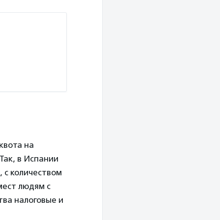
квота на
Так, в Испании
, с количеством
мест людям с
тва налоговые и