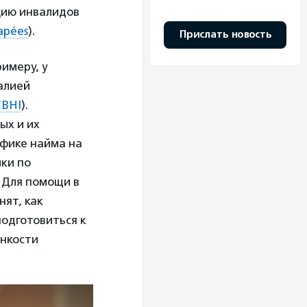
цию инвалидов
capées
).
Прислать новость
римеру, у
алией
EBHI
).
ых и их
ифике найма на
ки по
 Для помощи в
нят, как
подготовиться к
онкости