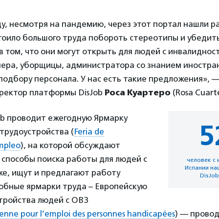
оду, несмотря на пандемию, через этот портал нашли р
тоило большого труда побороть стереотипы и убедит
 том, что они могут открыть для людей с инвалидно
нера, уборщицы, администратора со знанием иностра
подбору персонала. У нас есть такие предложения», 
иректор платформы DisJob
Роса Куартеро
(Rosa Cuarte
Job проводит ежегодную Ярмарку
5
трудоустройства (
Feria de
mpleo
), на которой обсуждают
 способы поиска работы для людей с
человек с 
Испании на
же, ищут и предлагают работу
DisJob
обные ярмарки труда – Европейскую
тройства людей с ОВЗ
nne pour l’emploi des personnes handicapées
) — прово