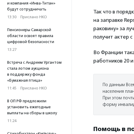
и компания «Инва-Титан»
будут сотрудничать
Так что в поряд
13:30
·
Прислано НКО
на заправке Rep
раковину» за л
Пенсионеры Самарской
области освоят правила
получит актер с
цифровой безопасности
13:27
Во Франции така
работников 20 и
Встреча с Андреем Ургантом
стала лотом аукциона
в поддержку фонда
«Бумажная птица»
По данным Все
11:45
·
Прислано НКО
населения пла
При этом почт
В ОП РФ предложили
форму инвалид
установить ежегодные
выплаты на сборы в школу
11:24
Помощь в п
Стихобиатлон «Км/вслух»