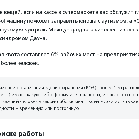
ке вещей, если на кассе в супермаркете вас обслужит г
sol машину поможет заправить юноша с аутизмом, а 
учшую мужскую роль Международного кинофестиваля в
 синдромом Дауна.
я квота составляет 6% рабочих мест на предприятия
 более человек.
мирной организации здравоохранения (ВОЗ), более 1 млрд лю
неты) имеют какую-либо форму инвалидности, и число это пост
и каждый человек в какой-либо момент своей жизни испытывает
ности – временную или постоянную.
оиске работы