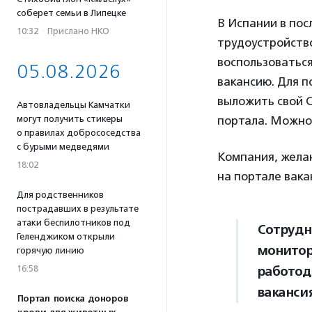
соберет семьи в Липецке
В Испании в по
10:32
·
Прислано НКО
трудоустройств
воспользоваться
05.08.2026
вакансию. Для п
выложить свой C
Автовладельцы Камчатки
могут получить стикеры
портала. Можно
о правилах добрососедства
с бурыми медведями
Компания, жела
18:02
на портале вака
Для родственников
пострадавших в результате
атаки беспилотников под
Сотрудн
Геленджиком открыли
монитор
горячую линию
16:58
работод
ваканси
Портал поиска доноров