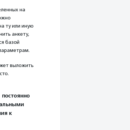
еленных на
ожно
на ту или иную
нить анкету,
ся базой
 параметрам.
ожет выложить
сто.
 постоянно
иальными
ия к