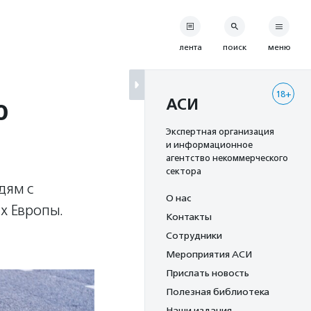
лента
поиск
меню
18+
ю
АСИ
Экспертная организация
и информационное
агентство некоммерческого
сектора
дям с
О нас
х Европы.
Контакты
Сотрудники
Мероприятия АСИ
Прислать новость
Полезная библиотека
Наши издания