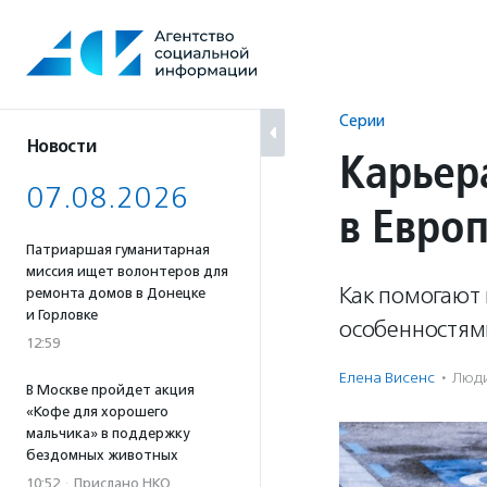
Перейти
к
содержанию
Серии
Новости
Карьер
07.08.2026
в Европ
Патриаршая гуманитарная
миссия ищет волонтеров для
Как помогают 
ремонта домов в Донецке
и Горловке
особенностями
12:59
Елена Висенс
·
Люди
В Москве пройдет акция
«Кофе для хорошего
мальчика» в поддержку
бездомных животных
10:52
·
Прислано НКО