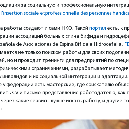
социация за социальную и профессиональную интегра
 l’insertion sociale etprofessionnelle des personnes handi
ка работы создают и сами НКО. Такой
портал
есть, к п
рации ассоциаций больных спина бифида и гидроцеф
pañola de Asociaciones de Espina Bífida e Hidrocefalia,
F
ается не только поиском работы для своих подопечн
й, но и проводит тренинги для предприятий по спец
 физическими ограничениями, разрабатывает методич
 инвалидов и их социальной интеграции и адаптации.
 у федерации есть мастерские, где соискателю объяс
вить CV и письмо-представление работодателю, как 
через какие сервисы лучше искать работу, и другие т
а.