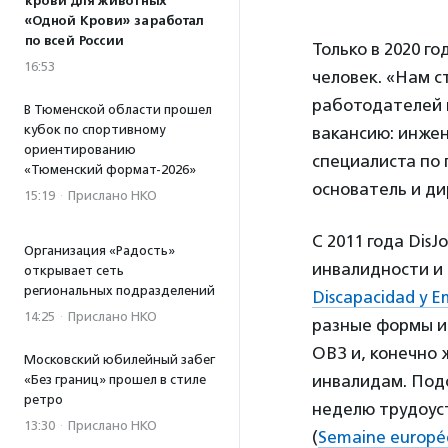
крови для животных
«Одной Крови» заработал
по всей России
Только в 2020 г
16:53
человек. «Нам с
работодателей в
В Тюменской области прошел
кубок по спортивному
вакансию: инже
ориентированию
специалиста по 
«Тюменский формат-2026»
основатель и д
15:19
·
Прислано НКО
С 2011 года Dis
Организация «Радость»
инвалидности и 
открывает сеть
региональных подразделений
Discapacidad y E
14:25
·
Прислано НКО
разные формы и
ОВЗ и, конечно 
Московский юбилейный забег
инвалидам. Под
«Без границ» прошел в стиле
ретро
неделю трудоус
13:30
·
Прислано НКО
(
Semaine europée