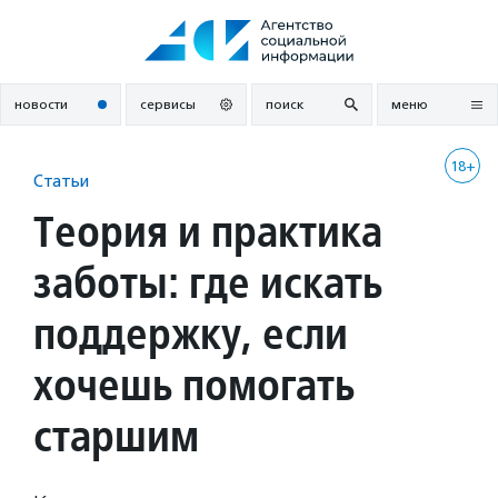
Перейти
к
содержанию
новости
сервисы
поиск
меню
18+
Статьи
Теория и практика
заботы: где искать
поддержку, если
хочешь помогать
старшим