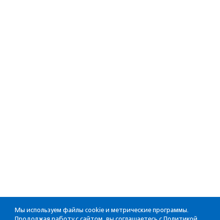
Мы используем файлы cookie и метрические программы.
Продолжая работу с сайтом, вы соглашаетесь с
Политикой