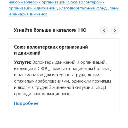
некоммерческих организаций "Союз волонтерских
организаций и движений"
,
Благотворительный фонд Елены
и Геннадия Тимченко
Узнайте больше в каталоге НКО
Союз волонтерских организаций
Благо
и движений
Тимче
Услуги:
Волонтеры движений и организаций,
Услуг
входящих в СВОД, помогают пациентам больниц
семейн
и пансионатов для ветеранов труда, детям
которы
с тяжелыми заболеваниями, одиноким пожилым
года. 
и людям в трудной жизненной ситуации. СВОД
деятел
проводит информационные…
Подро
Подробнее