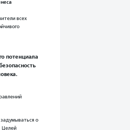
знеса
вители всех
ойчивого
его потенциала
 безопасность
овека.
правлений
, задумываться о
я Целей