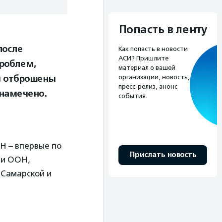
Попасть в ленту
после
Как попасть в новости
АСИ? Пришлите
роблем,
материал о вашей
ы отброшены
организации, новость,
пресс-релиз, анонс
 намечено.
события.
Н – впервые по
Прислать новость
ли ООН,
 Самарской и