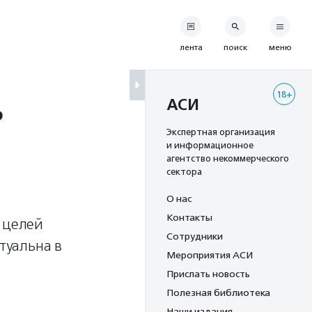
лента
поиск
меню
18+
ь
АСИ
Экспертная организация
и информационное
агентство некоммерческого
сектора
О нас
Контакты
 целей
Сотрудники
туальна в
Мероприятия АСИ
Прислать новость
Полезная библиотека
Наши издания