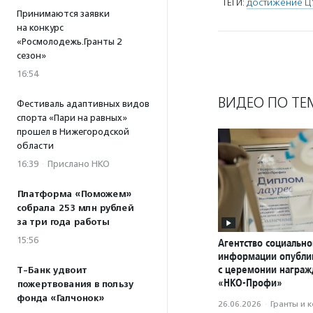
ТЕГИ:
достижение Ц
Принимаются заявки
на конкурс
«Росмолодежь.Гранты 2
сезон»
16:54
ВИДЕО ПО ТЕ
Фестиваль адаптивных видов
спорта «Пари на равных»
прошел в Нижегородской
области
16:39
·
Прислано НКО
Платформа «Поможем»
собрала 253 млн рублей
за три года работы
15:56
Агентство социально
информации опубли
с церемонии награ
Т-Банк удвоит
«НКО-Профи»
пожертвования в пользу
фонда «Галчонок»
26.06.2026
·
Гранты и 