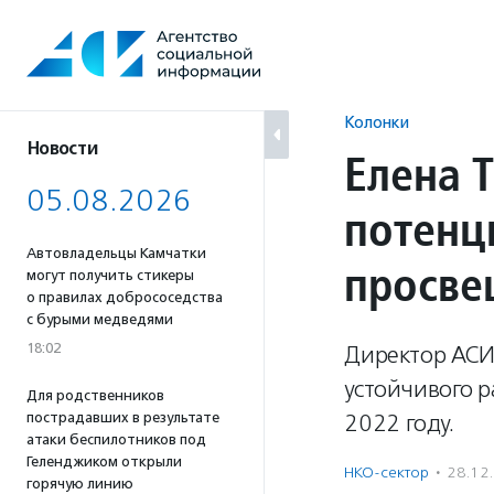
Перейти
к
содержанию
Колонки
Новости
Елена 
05.08.2026
потенц
Автовладельцы Камчатки
просве
могут получить стикеры
о правилах добрососедства
с бурыми медведями
18:02
Директор АСИ 
устойчивого р
Для родственников
пострадавших в результате
2022 году.
атаки беспилотников под
Геленджиком открыли
НКО-сектор
·
28.12
горячую линию