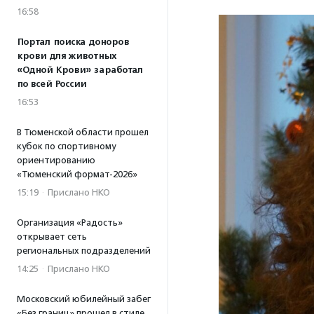
16:58
Портал поиска доноров
крови для животных
«Одной Крови» заработал
по всей России
16:53
В Тюменской области прошел
кубок по спортивному
ориентированию
«Тюменский формат-2026»
15:19
·
Прислано НКО
Организация «Радость»
открывает сеть
региональных подразделений
14:25
·
Прислано НКО
Московский юбилейный забег
«Без границ» прошел в стиле