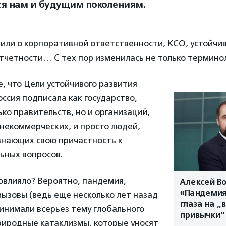
ся нам и будущим поколениям.
или о корпоративной ответственности, КСО, устойчи
тчетности… С тех пор изменилась не только терминол
е, что Цели устойчивого развития
ссия подписала как государство,
ько правительств, но и организаций,
некоммерческих, и просто людей,
знающих свою причастность к
ьных вопросов.
повлияло? Вероятно, пандемия,
Алексей Во
«Пандемия
ызовы (ведь еще несколько лет назад
глаза на „
инимали всерьез тему глобального
привычки“
риродные катаклизмы, которые уносят