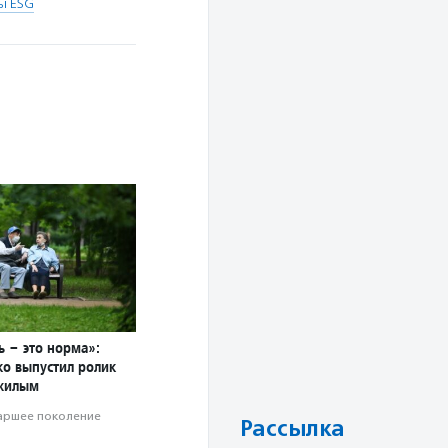
ы ESG
ь – это норма»:
о выпустил ролик
жилым
аршее поколение
Рассылка