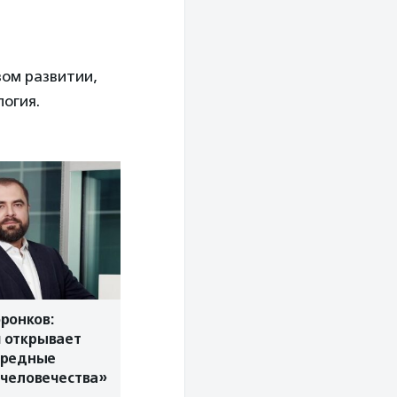
вом развитии,
огия.
ронков:
 открывает
вредные
 человечества»