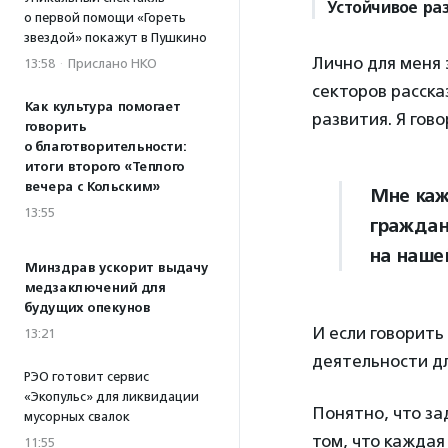
Устойчивое ра
о первой помощи «Гореть
звездой» покажут в Пушкино
Лично для меня 
13:58
·
Прислано НКО
секторов расска
Как культура помогает
развития. Я гов
говорить
о благотворительности:
итоги второго «Теплого
вечера с Кольским»
Мне каж
13:55
граждан
на наше
Минздрав ускорит выдачу
медзаключений для
будущих опекунов
И если говорить
13:21
деятельности дл
РЭО готовит сервис
«Экопульс» для ликвидации
Понятно, что зад
мусорных свалок
том, что каждая
11:55