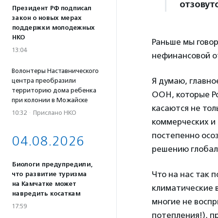
отзовут
Президент РФ подписал
закон о новых мерах
поддержки молодежных
НКО
Раньше мы говор
13:04
нефинансовой о
Волонтеры Наставнического
Я думаю, главно
центра преобразили
территорию дома ребенка
ООН, которые Ро
при колонии в Можайске
касаются не тол
10:32
·
Прислано НКО
коммерческих и 
постепенно осо
04.08.2026
решению глобал
Биологи предупредили,
Что на нас так 
что развитие туризма
на Камчатке может
климатические в
навредить косаткам
многие не воспр
17:59
потепления!), п