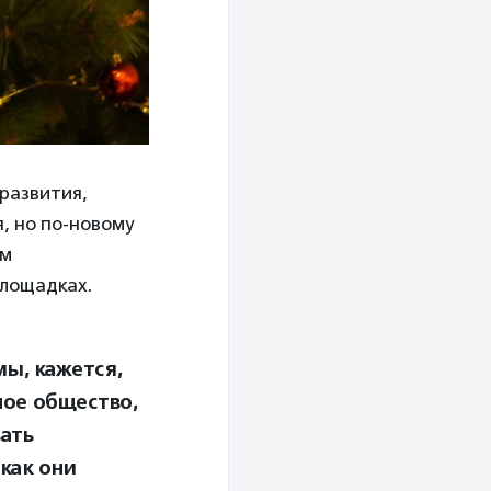
развития,
, но по-новому
ом
площадках.
мы, кажется,
лое общество,
ать
 как они