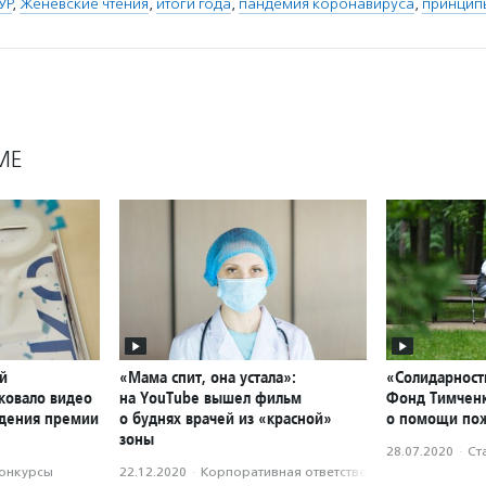
УР
,
Женевские чтения
,
итоги года
,
пандемия коронавируса
,
принцип
МЕ
й
«Мама спит, она устала»:
«Солидарност
ковало видео
на YouTube вышел фильм
Фонд Тимченк
ждения премии
о буднях врачей из «красной»
о помощи по
зоны
28.07.2020
·
Ст
конкурсы
22.12.2020
·
Корпоративная ответственность