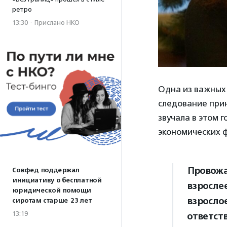
ретро
13:30
·
Прислано НКО
Одна из важных 
следование прин
звучала в этом 
экономических ф
Провожая
Совфед поддержал
инициативу о бесплатной
взросле
юридической помощи
взросло
сиротам старше 23 лет
13:19
ответств