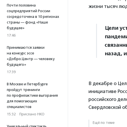
Почти половина
жизни тысяч л
соцпредприятий России
сосредоточена в 10 регионах
страны — фонд «Наше
Цели ус
будущее»
пандеми
17:46
связанн
Принимаются заявки
назад, 
на конкурс эссе
«Добро.Центр — человеку
будущего»
17:39
В декабре о Цел
В Москве и Петербурге
пройдут тренинги
инициативе Рос
по профилактике выгорания
российского дел
для помогающих
Свердловской об
специалистов
15:32
·
Прислано НКО
Ещё по теме
Уникальный спектакль