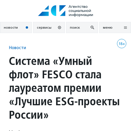
Перейти
к
содержанию
новости
сервисы
поиск
меню
18+
Новости
Система «Умный
флот» FESCO стала
лауреатом премии
«Лучшие ESG-проекты
России»