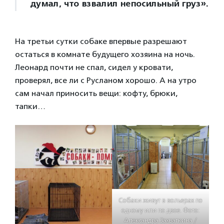
думал, что взвалил непосильный груз».
На третьи сутки собаке впервые разрешают
остаться в комнате будущего хозяина на ночь.
Леонард почти не спал, сидел у кровати,
проверял, все ли с Русланом хорошо. А на утро
сам начал приносить вещи: кофту, брюки,
тапки…
Собаки живут в вольерах по
одному или по двое. Фото:
Александра Захваткина /