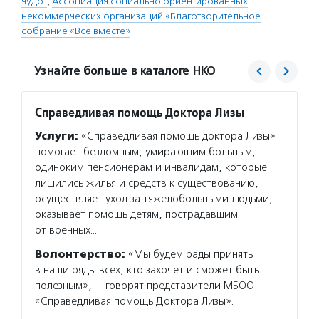
чудо"
,
Ассоциация социально ориентированных
некоммерческих организаций «Благотворительное
собрание «Все вместе»
Узнайте больше в каталоге НКО
Справедливая помощь Доктора Лизы
Социа
Услуги:
«Справедливая помощь доктора Лизы»
Услуг
помогает бездомным, умирающим больным,
публик
одиноким пенсионерам и инвалидам, которые
обучае
лишились жилья и средств к существованию,
разраб
осуществляет уход за тяжелобольными людьми,
по фан
оказывает помощь детям, пострадавшим
Подро
от военных…
Волонтерство:
«Мы будем рады принять
в наши ряды всех, кто захочет и сможет быть
полезным», — говорят представители МБОО
«Справедливая помощь Доктора Лизы».