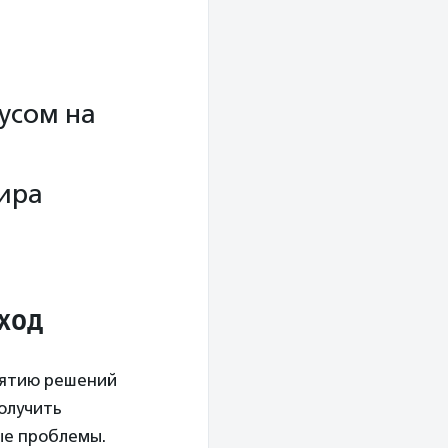
усом на
ира
ход
нятию решений
получить
ые проблемы.