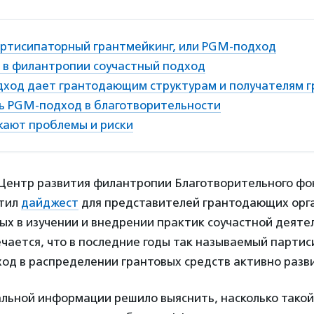
артисипаторный грантмейкинг, или PGM-подход
 в филантропии соучастный подход
ход дает грантодающим структурам и получателям г
ь PGM-подход в благотворительности
кают проблемы и риски
а Центр развития филантропии Благотворительного ф
стил
дайджест
для представителей грантодающих орг
х в изучении и внедрении практик соучастной деятел
чается, что в последние годы так называемый партис
од в распределении грантовых средств активно разви
альной информации решило выяснить, насколько тако