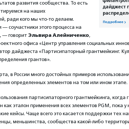
филантроп
ьтатов развития сообщества. То есть
дайджест п
нтируемся на наших
распредел
й, ради кого мы что-то делаем.
Подробнее
 — соучастники этого процесса на
», — говорит
Эльвира Алейниченко
,
роектного офиса «Центр управления социальных инно
автор дайджеста «Партисипаторный грантмейкинг. Ку
пределения грантов».
рта, в России много достойных примеров использова
ния определенных элементов на том или ином этапе.
пользования партисипаторного грантмейкинга, когда 
н как эталон применения всех элементов PGM, пока у н
кие кейсы. Чаще всего это касается поддержки тех на
енцы, меньшинства, сообщества какой-либо территори