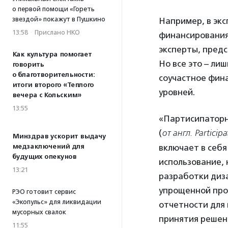
о первой помощи «Гореть
звездой» покажут в Пушкино
Например, в эк
13:58
·
Прислано НКО
финансирования
эксперты, предс
Как культура помогает
Но все это – ли
говорить
о благотворительности:
соучастное фина
итоги второго «Теплого
уровней.
вечера с Кольским»
13:55
«Партисипаторн
(
от англ. Partici
Минздрав ускорит выдачу
медзаключений для
включает в себя
будущих опекунов
использование, 
13:21
разработки диза
упрощенной про
РЭО готовит сервис
«Экопульс» для ликвидации
отчетности для
мусорных свалок
принятия решен
11:55