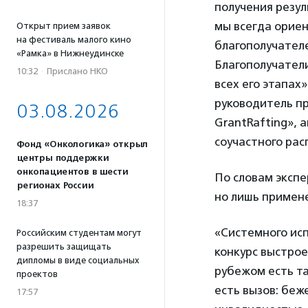
получения резул
мы всегда орие
Открыт прием заявок
на фестиваль малого кино
благополучателе
«Рамка» в Нижнеудинске
Благополучатели
10:32
·
Прислано НКО
всех его этапах
руководитель п
03.08.2026
GrantRafting», 
соучастного рас
Фонд «Онкологика» открыл
центры поддержки
онкопациентов в шести
По словам экспе
регионах России
но лишь примене
18:37
«Системного ис
Российским студентам могут
разрешить защищать
конкурс выстрое
дипломы в виде социальных
рубежом есть та
проектов
есть вызов: беж
17:57