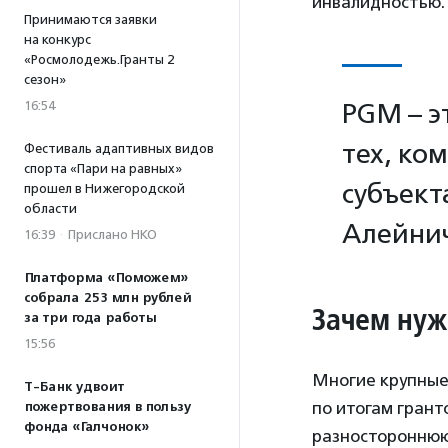
инвалидностью.
Принимаются заявки
на конкурс
«Росмолодежь.Гранты 2
сезон»
16:54
PGM – э
тех, ко
Фестиваль адаптивных видов
спорта «Пари на равных»
субъект
прошел в Нижегородской
области
Алейни
16:39
·
Прислано НКО
Платформа «Поможем»
собрала 253 млн рублей
Зачем нуж
за три года работы
15:56
Многие крупные
Т-Банк удвоит
по итогам грант
пожертвования в пользу
фонда «Галчонок»
разностороннюю