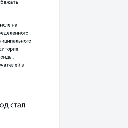
избежать
исле на
ределенного
униципального
удитория
фонды,
учателей в
од стал