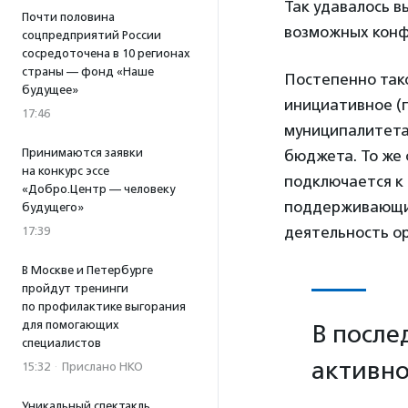
Так удавалось 
Почти половина
возможных конф
соцпредприятий России
сосредоточена в 10 регионах
страны — фонд «Наше
Постепенно тако
будущее»
инициативное (
17:46
муниципалитета 
Принимаются заявки
бюджета. То же 
на конкурс эссе
подключается к
«Добро.Центр — человеку
поддерживающие
будущего»
деятельность о
17:39
В Москве и Петербурге
пройдут тренинги
по профилактике выгорания
для помогающих
В после
специалистов
активно
15:32
·
Прислано НКО
Уникальный спектакль