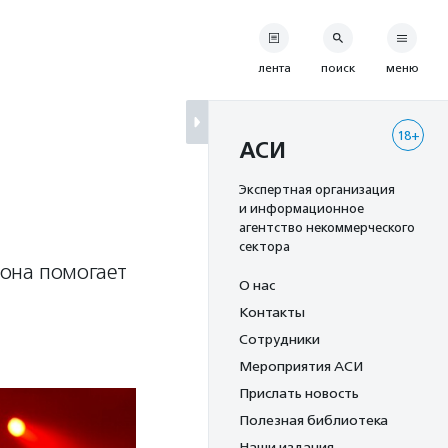
лента
поиск
меню
18+
АСИ
Экспертная организация
и информационное
агентство некоммерческого
сектора
 она помогает
О нас
Контакты
Сотрудники
Мероприятия АСИ
Прислать новость
Полезная библиотека
Наши издания