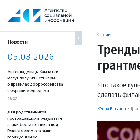
Перейти
к
содержанию
Серии
Новости
Тренды
05.08.2026
грантм
Автовладельцы Камчатки
могут получить стикеры
Что такое кул
о правилах добрососедства
с бурыми медведями
сделать фила
18:02
Юлия Вяткина
·
Гран
Для родственников
пострадавших в результате
атаки беспилотников под
Геленджиком открыли
горячую линию