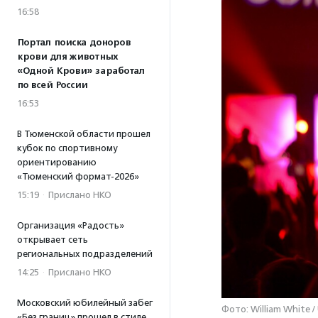
16:58
Портал поиска доноров
крови для животных
«Одной Крови» заработал
по всей России
16:53
В Тюменской области прошел
кубок по спортивному
ориентированию
«Тюменский формат-2026»
15:19
·
Прислано НКО
Организация «Радость»
открывает сеть
региональных подразделений
14:25
·
Прислано НКО
Московский юбилейный забег
Фото: William White /
«Без границ» прошел в стиле