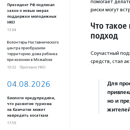
помогает делат
Президент РФ подписал
риски могут вст
закон о новых мерах
поддержки молодежных
НКО
Что такое
13:04
подход
Волонтеры Наставнического
центра преобразили
Соучастный подх
территорию дома ребенка
при колонии в Можайске
средств, стал а
10:32
·
Прислано НКО
04.08.2026
Для про
привлек
Биологи предупредили,
но и пр
что развитие туризма
жителей
на Камчатке может
навредить косаткам
17:59