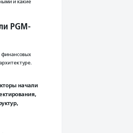
ными и какие
или PGM-
и финансовых
 архитектуре.
екторы начали
оектирования,
уктур,