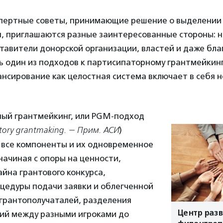
спертные советы, принимающие решение о выделении
, приглашаются разные заинтересованные стороны: 
тавители донорской организации, властей и даже бла
шь один из подходов к партисипаторному грантмейкингу
нсирование как целостная система включает в себя н
ый грантмейкинг, или PGM-подход
patory grantmaking. — Прим. АСИ
)
 все компоненты и их одновременное
начиная с опоры на ценности,
йна грантового конкурса,
цедуры подачи заявки и облегченной
 грантополучаталей, разделения
Центр разв
ий между разными игроками до