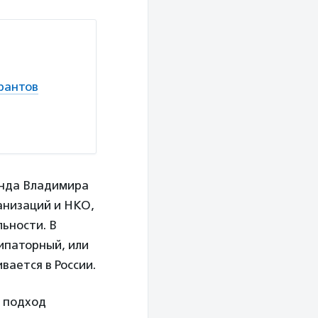
рантов
онда Владимира
анизаций и НКО,
ьности. В
ипаторный, или
вается в России.
й подход