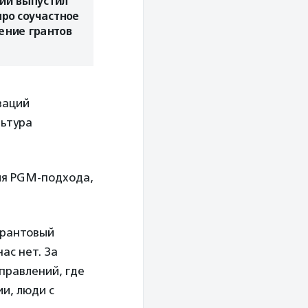
ии выпустил
ро соучастное
ение грантов
ваций
льтура
ния PGM-подхода,
грантовый
ас нет. За
правлений, где
и, люди с