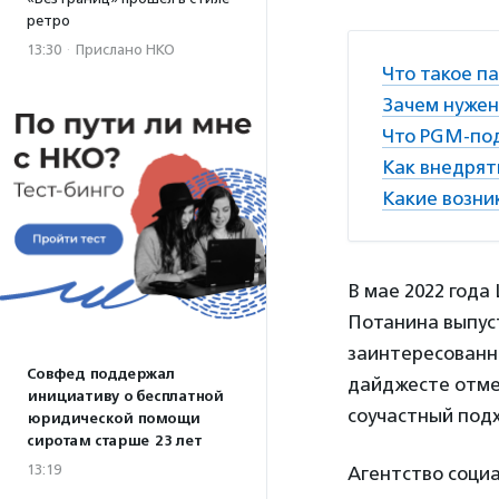
ретро
13:30
·
Прислано НКО
Что такое п
Зачем нужен
Что PGM-под
Как внедрят
Какие возни
В мае 2022 год
Потанина выпу
заинтересованны
Совфед поддержал
дайджесте отме
инициативу о бесплатной
соучастный подх
юридической помощи
сиротам старше 23 лет
13:19
Агентство соци