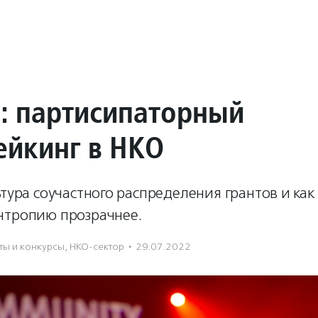
: партисипаторный
ейкинг в НКО
ьтура соучастного распределения грантов и как
нтропию прозрачнее.
ты и конкурсы
,
НКО-сектор
·
29.07.2022