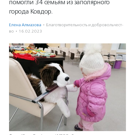
помогли 34 семьям из заполярного
города Ковдор.
Елена Алмазова
·
Благотвори­тель­ность и доброволь­чест­
во
·
16.02.2023