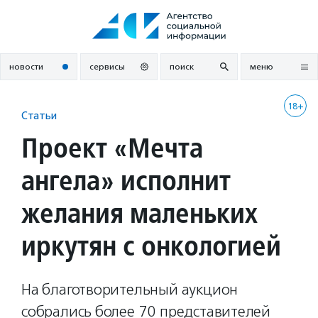
Перейти
к
содержанию
новости
сервисы
поиск
меню
18+
Статьи
Проект «Мечта
ангела» исполнит
желания маленьких
иркутян с онкологией
На благотворительный аукцион
собрались более 70 представителей