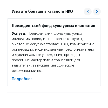
Узнайте больше в каталоге НКО
Президентский фонд культурных инициатив
Фонд 
Услуги:
Президентский фонд культурных
Услуг
инициатив проводит грантовые конкурсы,
гранто
в которых могут участвовать НКО, коммерческие
(в цел
организации, индивидуальные предприниматели
на ока
и муниципальные учреждения, проводит
потенц
проектные мастерские и трансляции для
по соц
заявителей, выпускает методические
Подро
рекомендации по…
Подробнее