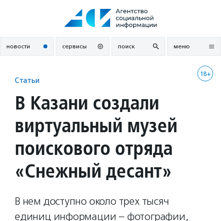
Перейти
к
содержанию
новости
сервисы
поиск
меню
18+
Статьи
В Казани создали
виртуальный музей
поискового отряда
«Снежный десант»
В нем доступно около трех тысяч
единиц информации – фотографии,