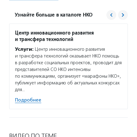
Узнайте больше в каталоге НКО
Центр инновационного развития
Фонд 
и трансфера технологий
Услуг
Услуги:
Центр инновационного развития
гранто
и трансфера технологий оказывает НКО помощь
(в цел
в разработке социальных проектов, проводит для
на ока
представителей СО НКО интенсивы
потенц
по коммуникациям, организует «марафоны НКО»,
по соц
публикует информацию об актуальных конкурсах
Подро
для…
Подробнее
ВИДЕО ПО ТЕМЕ