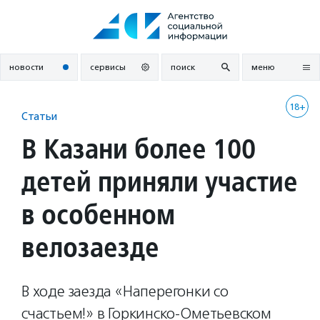
Перейти
к
содержанию
новости
сервисы
поиск
меню
18+
Статьи
В Казани более 100
детей приняли участие
в особенном
велозаезде
В ходе заезда «Наперегонки со
счастьем!» в Горкинско-Ометьевском