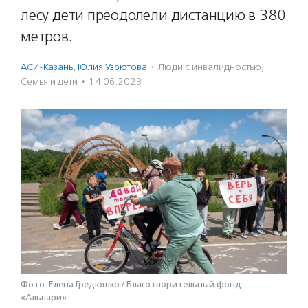
лесу дети преодолели дистанцию в 380
метров.
АСИ-Казань
,
Юлия Узрютова
·
Люди с инвалидностью
,
Семья и дети
·
14.06.2023
Фото: Елена Гредюшко / Благотворительный фонд
«Альпари»