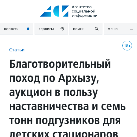
Перейти
к
содержанию
новости
сервисы
поиск
меню
18+
Статьи
Благотворительный
поход по Архызу,
аукцион в пользу
наставничества и семь
тонн подгузников для
детских стационаров