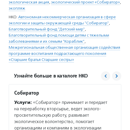
экологическая акция
,
экологический проект «Собиратор»
,
экопляж
НКО:
Автономная некоммерческая организация в сфере
экологии и защиты окружающей среды "Собиратор"
,
Благотворительный фонд "Детский мир"
,
Благотворительный фонд помощи детям с тяжелыми
заболеваниями и их семьям "Кораблик"
,
Межрегиональная общественная организация содействия
программе воспитания подрастающего поколения
«Старшие братья Старшие сестры»
Узнайте больше в каталоге НКО
Собиратор
Детск
Услуги:
«Собиратор» принимает и передает
Услуг
на переработку вторсырье, ведет эколого-
мир» о
просветительскую работу, развивает
социал
экологическое волонтерство, помогает
учрежд
организациям и компаниям в экологизации
органи