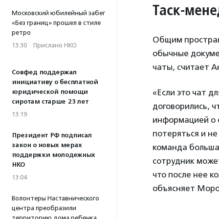
Таск-мене
Московский юбилейный забег
«Без границ» прошел в стиле
ретро
Общим простран
13:30
·
Прислано НКО
обычные докуме
чаты, считает 
Совфед поддержал
инициативу о бесплатной
«Если это чат д
юридической помощи
сиротам старше 23 лет
договорились, ч
13:19
информацией о с
потеряться и не
Президент РФ подписал
закон о новых мерах
команда большая
поддержки молодежных
сотрудник может
НКО
что после нее к
13:04
объясняет Моро
Волонтеры Наставнического
центра преобразили
территорию дома ребенка