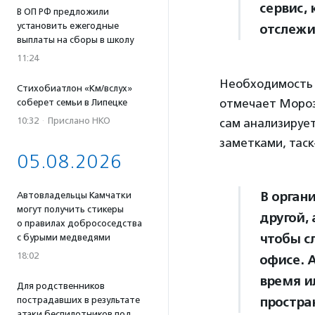
сервис, 
В ОП РФ предложили
установить ежегодные
отслежи
выплаты на сборы в школу
11:24
Необходимость е
Стихобиатлон «Км/вслух»
отмечает Морозо
соберет семьи в Липецке
10:32
·
Прислано НКО
сам анализирует
заметками, тас
05.08.2026
В орган
Автовладельцы Камчатки
могут получить стикеры
другой, 
о правилах добрососедства
чтобы с
с бурыми медведями
18:02
офисе. 
время и
Для родственников
простра
пострадавших в результате
атаки беспилотников под