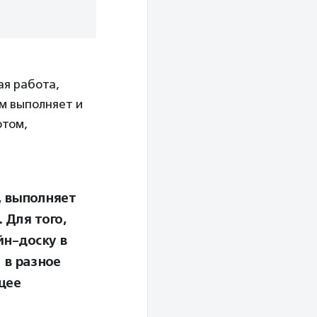
ая работа,
ам выполняет и
отом,
, выполняет
 Для того,
йн-доску в
 в разное
щее