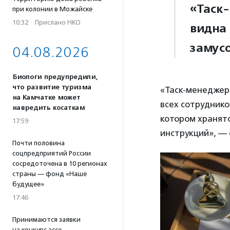
«Таск
при колонии в Можайске
10:32
·
Прислано НКО
видна 
замусо
04.08.2026
Биологи предупредили,
что развитие туризма
«Таск-менеджер
на Камчатке может
всех сотруднико
навредить косаткам
котором хранятс
17:59
инструкций», —
Почти половина
соцпредприятий России
сосредоточена в 10 регионах
страны — фонд «Наше
будущее»
17:46
Принимаются заявки
на конкурс эссе