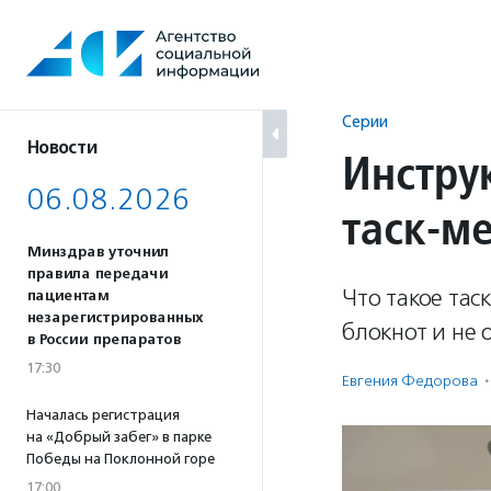
Перейти
к
содержанию
Серии
Новости
Инстру
06.08.2026
таск-м
Минздрав уточнил
правила передачи
Что такое тас
пациентам
незарегистрированных
блокнот и не 
в России препаратов
17:30
Евгения Федорова
·
Началась регистрация
на «Добрый забег» в парке
Победы на Поклонной горе
17:00