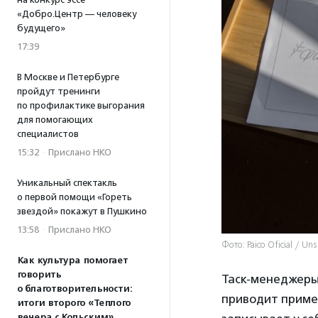
«Добро.Центр — человеку
будущего»
17:39
В Москве и Петербурге
пройдут тренинги
по профилактике выгорания
для помогающих
специалистов
15:32
·
Прислано НКО
Уникальный спектакль
о первой помощи «Гореть
звездой» покажут в Пушкино
13:58
·
Прислано НКО
Фото: Paico Oficial / Un
Как культура помогает
говорить
Таск-менеджеры
о благотворительности:
приводит пример
итоги второго «Теплого
вечера с Кольским»