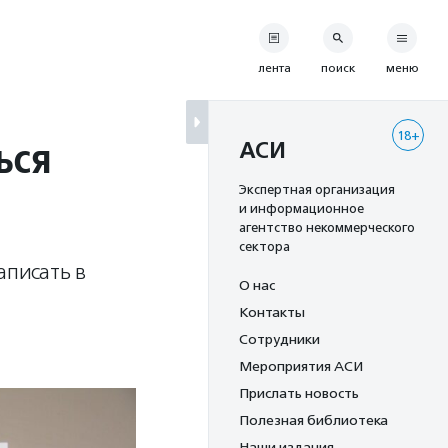
лента
поиск
меню
18+
ься
АСИ
Экспертная организация
и информационное
агентство некоммерческого
сектора
аписать в
О нас
Контакты
Сотрудники
Мероприятия АСИ
Прислать новость
Полезная библиотека
Наши издания