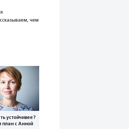
ых
ассказываем, чем
ать устойчивее?
 план с Анной