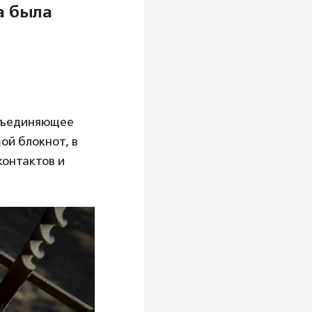
а была
объединяющее
ой блокнот, в
контактов и