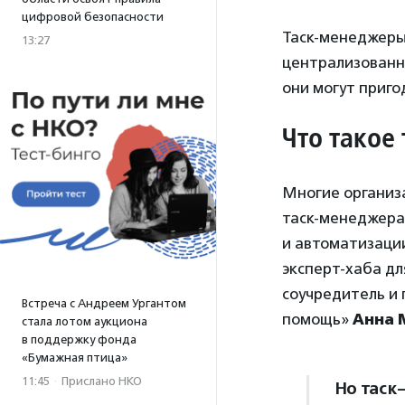
цифровой безопасности
Таск-менеджеры 
13:27
централизованно
они могут приг
Что такое
Многие организ
таск-менеджера
и автоматизаци
эксперт-хаба дл
соучредитель и
Встреча с Андреем Ургантом
помощь»
Анна 
стала лотом аукциона
в поддержку фонда
«Бумажная птица»
11:45
·
Прислано НКО
Но таск