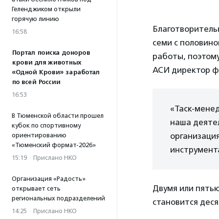
Геленджиком открыли
горячую линию
Благотворитель
16:58
семи с половино
Портал поиска доноров
работы, поэтому
крови для животных
АСИ директор 
«Одной Крови» заработал
по всей России
16:53
«Таск-менед
В Тюменской области прошел
наша деятел
кубок по спортивному
организация
ориентированию
«Тюменский формат-2026»
инструмент
15:19
·
Прислано НКО
Организация «Радость»
Двумя или пятью
открывает сеть
региональных подразделений
становится деся
14:25
·
Прислано НКО