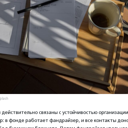
splash
 действительно связаны с устойчивостью организации
: в фонде работает фандрайзер, и все контакты дон