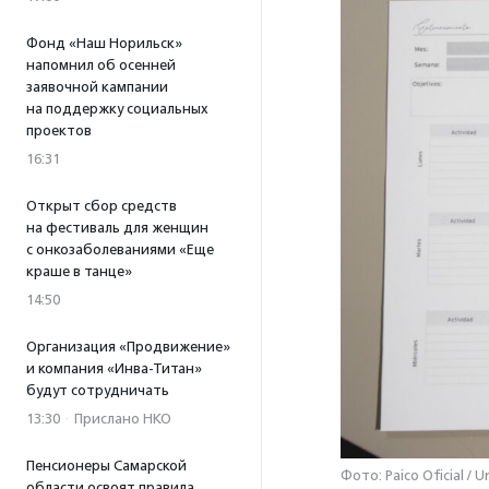
Фонд «Наш Норильск»
напомнил об осенней
заявочной кампании
на поддержку социальных
проектов
16:31
Открыт сбор средств
на фестиваль для женщин
с онкозаболеваниями «Еще
краше в танце»
14:50
Организация «Продвижение»
и компания «Инва-Титан»
будут сотрудничать
13:30
·
Прислано НКО
Пенсионеры Самарской
Фото: Paico Oficial / 
области освоят правила