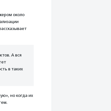
жером около
нализации
 рассказывает
тов. А вся
тет
сть в таких
ю», но когда их
тем.