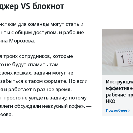
джер VS блокнот
ством для команды могут стать и
нты с общим доступом, и рабочие
Анна Морозова.
ля троих сотрудников, которые
то не будут спамить там
воих кошках, задачи могут не
 забыться в таком формате. Но если
Инструкция
эффективно
 и работает в разное время,
рабочие пр
 просто не увидеть задачу, потому
НКО
оллеги обсуждали невкусный кофе», —
Подробнее
зова.