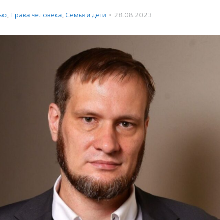
ью
,
Права человека
,
Семья и дети
·
28.08.2023