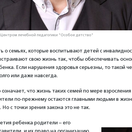
 Центром лечебной педагогики "Особое детство"
ть о семьях, которые воспитывают детей с инвалиднос
ыстраивают свою жизнь так, чтобы обеспечивать осн
енка. Если нарушения здоровья серьезны, то такой ч
лго или даже навсегда.
о означает, что жизнь таких семей по мере взросления
ители по-прежнему остаются главными людьми в жизн
Но с точки зрения закона это не так.
етия ребенка родители – его
авители, и их право на организацию