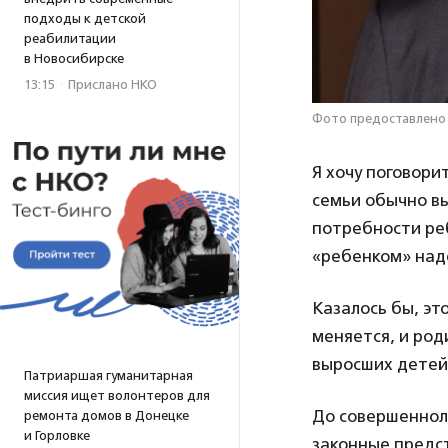
подходы к детской
реабилитации
в Новосибирске
13:15
·
Прислано НКО
Фото предоставлено
Я хочу поговори
семьи обычно в
потребности реб
«ребенком» надо
Казалось бы, эт
меняется, и род
выросших детей. 
Патриаршая гуманитарная
миссия ищет волонтеров для
До совершеннол
ремонта домов в Донецке
и Горловке
законные предст