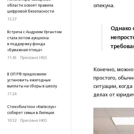
опекуна.
области освоят правила
цифровой безопасности
13:27
Однако 
Встреча с Андреем Ургантом
непрост
стала лотом аукциона
в поддержку фонда
требова
«Бумажная птица»
11:45
·
Прислано НКО
Конечно, можно 
В ОП РФ предложили
простого, обычн
установить ежегодные
ситуации, когда
выплаты на сборы в школу
11:24
делах от юридич
Стихобиатлон «Км/вслух»
соберет семьи в Липецке
10:32
·
Прислано НКО