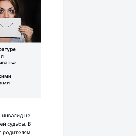
ратуре
ли
ивать»
кими
тями
к-инвалид не
ей судьбы. В
т родителям