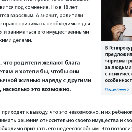
авится под сомнение. Но в 18 лет
тся взрослым. А значит, родители
е право принимать необходимые для
я и заниматься его имущественными
кими делами.
В Генпроку
предложи
«присматр
, что родители желают блага
за людьми
етям и хотели бы, чтобы они
с психичес
ычной жизнью наряду с другими
особеннос
 насколько это возможно.
Подробнее
 приходят к выводу, что это невозможно, и их ребено
имать решения относительно своего имущества и сво
еобходимо признать его недееспособным. Это позволи