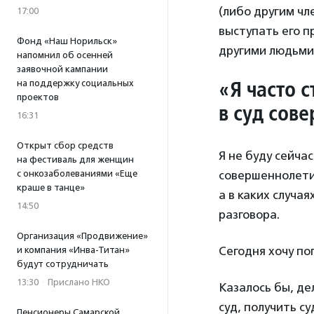
(либо другим ч
17:00
выступать его п
Фонд «Наш Норильск»
другими людьми
напомнил об осенней
заявочной кампании
«Я часто 
на поддержку социальных
проектов
в суд сов
16:31
Открыт сбор средств
Я не буду сейча
на фестиваль для женщин
с онкозаболеваниями «Еще
совершеннолетия
краше в танце»
а в каких случа
14:50
разговора.
Организация «Продвижение»
Сегодня хочу по
и компания «Инва-Титан»
будут сотрудничать
13:30
·
Прислано НКО
Казалось бы, де
суд, получить с
Пенсионеры Самарской