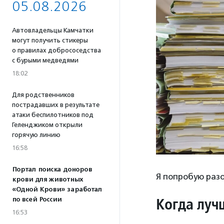
05.08.2026
Автовладельцы Камчатки
могут получить стикеры
о правилах добрососедства
с бурыми медведями
18:02
Для родственников
пострадавших в результате
атаки беспилотников под
Геленджиком открыли
горячую линию
16:58
Портал поиска доноров
Я попробую раз
крови для животных
«Одной Крови» заработал
Когда луч
по всей России
16:53