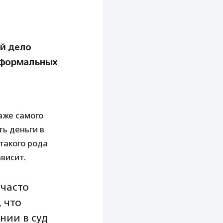
й дело
а формальных
аже самого
ть деньги в
 такого рода
висит.
 часто
 что
нии в суд