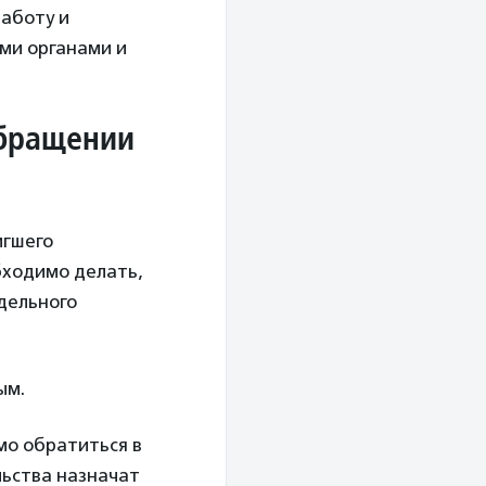
заботу и
ыми органами и
обращении
игшего
бходимо делать,
тдельного
ым.
мо обратиться в
льства назначат