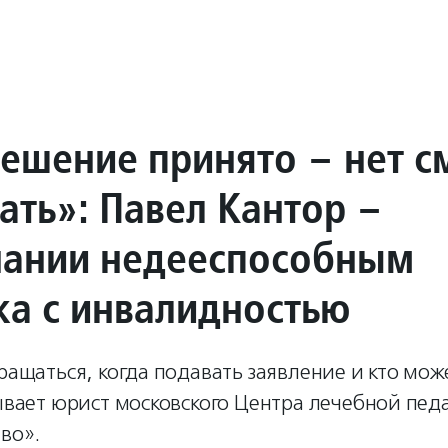
решение принято – нет 
ать»: Павел Кантор –
нании недееспособным
ка с инвалидностью
бращаться, когда подавать заявление и кто мож
зывает юрист московского Центра лечебной пед
во».