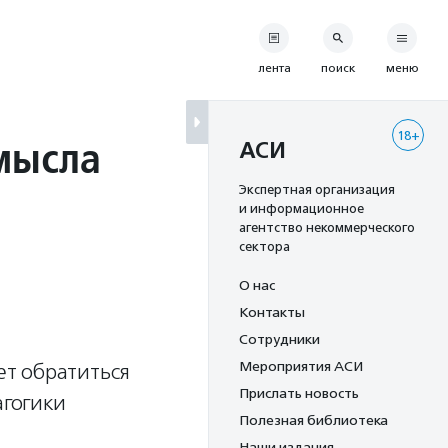
лента
поиск
меню
18+
смысла
АСИ
Экспертная организация
и информационное
агентство некоммерческого
сектора
О нас
Контакты
Сотрудники
Мероприятия АСИ
ет обратиться
Прислать новость
агогики
Полезная библиотека
Наши издания