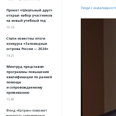
Люди с инвалидност
Проект «Школьный друг»
открыл набор участников
на новый учебный год
15:16
Стали известны итоги
конкурса «Заповедные
острова России — 2026»
14:21
Минтруд представил
программы повышения
квалификации по ранней
помощи
и сопровождаемому
проживанию
13:45
Фонд «Катрен» поможет
внедрить современные