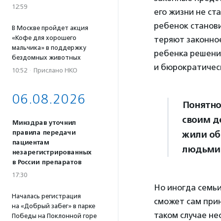
12:59
его жизни не ст
ребенок станови
В Москве пройдет акция
«Кофе для хорошего
теряют законно
мальчика» в поддержку
ребенка решени
бездомных животных
и бюрократичес
10:52
·
Прислано НКО
06.08.2026
Понятно
своим д
Минздрав уточнил
правила передачи
жили об
пациентам
людьми,
незарегистрированных
в России препаратов
17:30
Но иногда семьи
Началась регистрация
сможет сам прин
на «Добрый забег» в парке
таком случае н
Победы на Поклонной горе