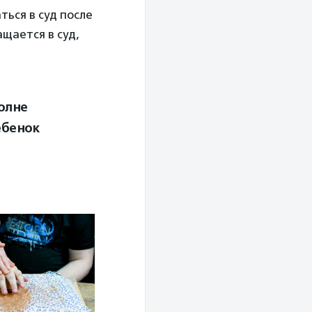
ться в суд после
щается в суд,
полне
ебенок