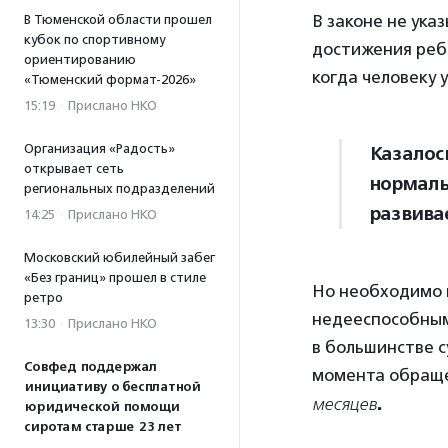
В законе не ука
В Тюменской области прошел
кубок по спортивному
достижения реб
ориентированию
когда человеку уж
«Тюменский формат-2026»
15:19
·
Прислано НКО
Организация «Радость»
Казалось
открывает сеть
нормаль
региональных подразделений
развивае
14:25
·
Прислано НКО
Московский юбилейный забег
«Без границ» прошел в стиле
Но необходимо и
ретро
недееспособным
13:30
·
Прислано НКО
в большинстве с
Совфед поддержал
момента обраще
инициативу о бесплатной
месяцев
.
юридической помощи
сиротам старше 23 лет