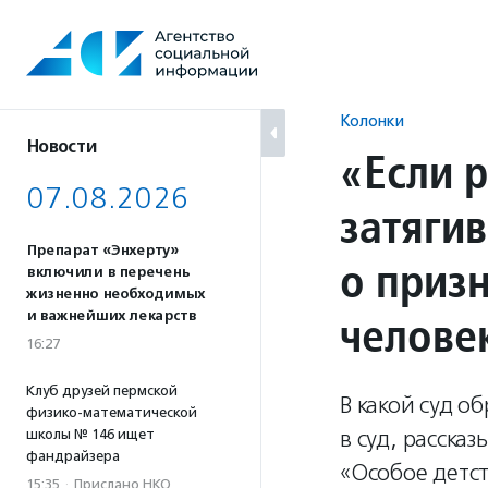
Перейти
к
содержанию
Колонки
Новости
«Если 
07.08.2026
затягив
Препарат «Энхерту»
о приз
включили в перечень
жизненно необходимых
челове
и важнейших лекарств
16:27
Клуб друзей пермской
В какой суд о
физико-математической
в суд, расска
школы № 146 ищет
фандрайзера
«Особое детст
15:35
·
Прислано НКО