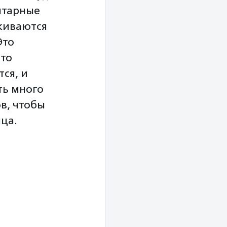
нтарные
киваются
Это
что
тся, и
ть много
в, чтобы
нца.