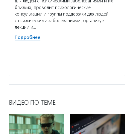
для людей с психическими заболеваниями и их
родств
близких, проводит психологические
поддер
консультации и группы поддержки для людей
распро
с психическими заболеваниями, организует
Волон
лекции и…
каждый
Подробнее
в разв
качест
информ
он при
Подро
ВИДЕО ПО ТЕМЕ