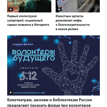
Первый слепоглухой
Известные артисты
супергерой: социальный
развеивают мифы
сериал появился в Интернете
о благотворительности
в новом ролике
Кинотеатрам, школам и библиотекам России
предлагают показать фильм про волонтеров