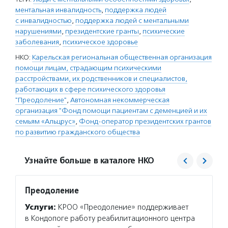
ментальная инвалидность
,
поддержка людей
с инвалидностью
,
поддержка людей с ментальными
нарушениями
,
президентские гранты
,
психические
заболевания
,
психическое здоровье
НКО:
Карельская региональная общественная организация
помощи лицам, страдающим психическими
расстройствами, их родственников и специалистов,
работающих в сфере психического здоровья
"Преодоление"
,
Автономная некоммерческая
организация "Фонд помощи пациентам с деменцией и их
семьям «Альцрус»
,
Фонд-оператор президентских грантов
по развитию гражданского общества
Узнайте больше в каталоге НКО
Преодоление
Альцр
Услуги:
КРОО «Преодоление» поддерживает
Услуг
в Кондопоге работу реабилитационного центра
за люд