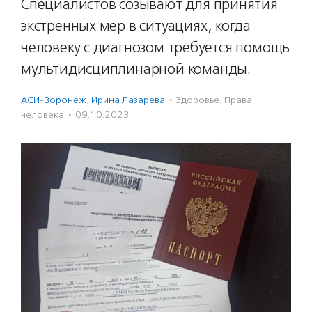
Специалистов созывают для принятия
экстренных мер в ситуациях, когда
человеку с диагнозом требуется помощь
мультидисциплинарной команды.
АСИ-Воронеж
,
Ирина Лазарева
·
Здоровье
,
Права
человека
·
09.10.2023