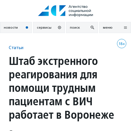
Перейти
к
содержанию
новости
сервисы
поиск
меню
18+
Статьи
Штаб экстренного
реагирования для
помощи трудным
пациентам с ВИЧ
работает в Воронеже