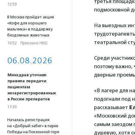
третья площадка
12:59
подмосковной д
В Москве пройдет акция
«Кофе для хорошего
На выездных инт
мальчика» в поддержку
трудотерапевты
бездомных животных
театральной сту
10:52
·
Прислано НКО
Среди участнико
06.08.2026
поэтому важно,
дверные проемы
Минздрав уточнил
правила передачи
пациентам
«В лагере для н
незарегистрированных
подогнали под н
в России препаратов
рассказывает
Е
17:30
«Московский до
Началась регистрация
самым заездом 
на «Добрый забег» в парке
душевую, хотя с
Победы на Поклонной горе