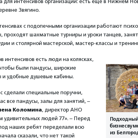
 для интенсивов организации: есть еще в Нижнем Нов
еревне Звягино.
енсивах с подопечными организации работают психол
, проходят шахматные турниры и уроки танцев, занят
дии и столярной мастерской, мастер-классы и тренин
в интенсивов есть люди на колясках,
 чтобы были пандусы, широкие
 и удобные душевые кабины.
ас сделали специальные поручни,
ас все пандусы, залы для занятий, –
лена Коломина
, директор АНО
м удивительных людей 77». – Перед
Подходный 
бизнесвум
под наших ребят переделали всю
из Белгоро
начала сказали, что нет такой