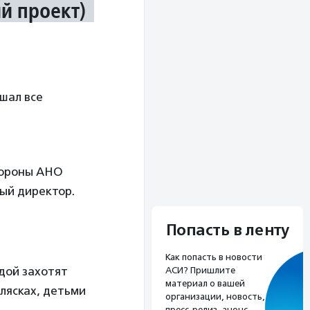
й проект)
шал все
тороны АНО
ный директор.
Попасть в ленту
Как попасть в новости
дой захотят
АСИ? Пришлите
материал о вашей
олясках, детьми
организации, новость,
пресс-релиз, анонс