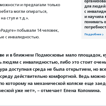
организова
зможности и предлагали только
для людей
ребята могли опираться,
с инвалид
и научила 
а стул и т.д.».
понимать 
потребнос
«Радуге» побывали 14 человек,
Подробнее
ые с инвалидностью.
ве и в ближнем Подмосковье мало площадок, к
ь людям с инвалидностью, либо это стоит очень
ура доступная среда не была открытием, но вс
 среду действительно комфортной. Ведь можно
 по которому на механической коляске еще заед
ческой уже нет», – отмечает Елена Коломина.