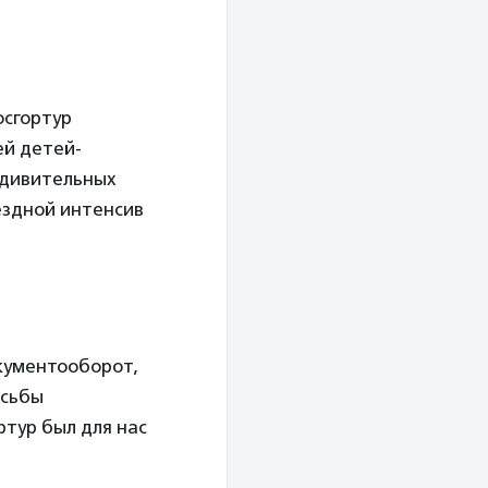
осгортур
ей детей-
удивительных
ыездной интенсив
кументооборот,
осьбы
ртур был для нас