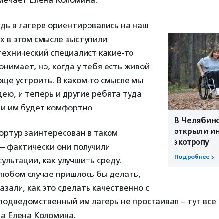
дь в лагере ориентировались на наш
их в этом смысле выступили
технический специалист какие-то
онимает, но, когда у тебя есть живой
още устроить. В каком-то смысле мы
дею, и теперь и другие ребята туда
 и им будет комфортно.
В Челябинс
открыли и
ортур заинтересован в таком
экотропу
– фактически они получили
Подробнее
ультации, как улучшить среду.
любом случае пришлось бы делать,
азали, как это сделать качественно с
 подведомственный им лагерь не простаивал – тут все 
на Елена Коломина.