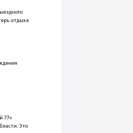
выездного
герь отдыха
ождения
й 77»
бласти. Это