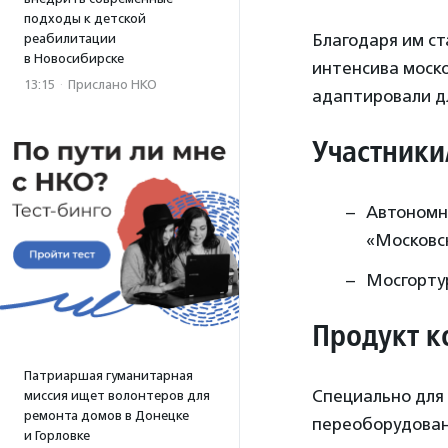
подходы к детской
Благодаря им ст
реабилитации
в Новосибирске
интенсива моск
13:15
·
Прислано НКО
адаптировали дл
Участники
Автономн
«Московс
Мосгорту
Продукт к
Патриаршая гуманитарная
Специально для
миссия ищет волонтеров для
ремонта домов в Донецке
переоборудован 
и Горловке