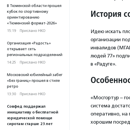
В Тюменской области прошел
История с
кубок по спортивному
ориентированию
«Тюменский формат-2026»
Идею искать пл
15:19
·
Прислано НКО
организации под
Организация «Радость»
инвалидов (МГА
открывает сеть
региональных подразделений
людей 77» подпи
14:25
·
Прислано НКО
в «Радуге».
Московский юбилейный забег
Особеннос
«Без границ» прошел в стиле
ретро
13:30
·
Прислано НКО
«Мосгортур – г
система достато
Совфед поддержал
инициативу о бесплатной
оперативно, на 
юридической помощи
хорошим посред
сиротам старше 23 лет