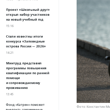
Проект «Школьный друг»
открыл набор участников
на новый учебный год
15:16
Стали известны итоги
конкурса «Заповедные
острова России — 2026»
14:21
Минтруд представил
программы повышения
квалификации по ранней
помощи
и сопровождаемому
проживанию
13:45
Фонд «Катрен» поможет
Фото: Константин Ми
внедрить современные