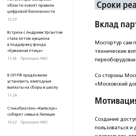
Сроки ре
области освоят правила
цифровой безопасности
13:27
Вклад пар
Встреча с Андреем Ургантом
стала лотом аукциона
Мосгортур сам п
в поддержку фонда
технические во
«Бумажная птица»
11:45
·
Прислано НКО
переоборудован
Со стороны Мос
В ОП РФ предложили
установить ежегодные
«Московский до
выплаты на сборы в школу
11:24
Мотивация
Стихобиатлон «Км/вслух»
соберет семьи в Липецке
Создание доступ
10:32
·
Прислано НКО
пользоваться и 
и взрослыми, о