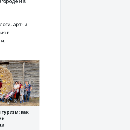
городе и в
оги, арт- и
ия в
ги.
туризм: как
ен
да