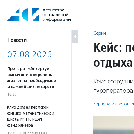
Перейти
к
содержанию
Серии
Новости
Кейс: 
07.08.2026
отдыха
Препарат «Энхерту»
включили в перечень
Кейс сотрудн
жизненно необходимых
и важнейших лекарств
туроператора
16:27
Корпоративная ответ
Клуб друзей пермской
физико-математической
школы № 146 ищет
фандрайзера
15:35
·
Прислано НКО