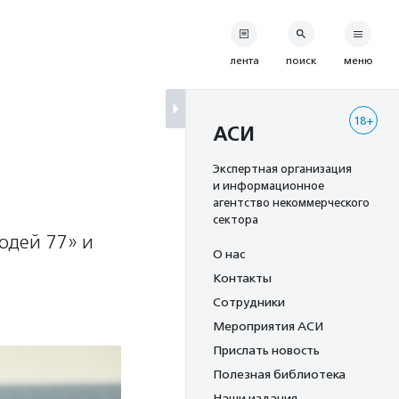
лента
поиск
меню
18+
я
АСИ
Экспертная организация
и информационное
агентство некоммерческого
сектора
юдей 77» и
О нас
Контакты
Сотрудники
Мероприятия АСИ
Прислать новость
Полезная библиотека
Наши издания