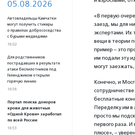
05.08.2026
«В первую очере
Автовладельцы Камчатки
заезд, мы для н
могут получить стикеры
о правилах добрососедства
экспертами. Их 
с бурыми медведями
вещи в теории п
18:02
пример – это пр
им подали эту и
Для родственников
пострадавших в результате
могут заезжать,
атаки беспилотников под
Геленджиком открыли
Конечно, и Мосг
горячую линию
16:58
сотрудничестве 
бесплатные конс
Портал поиска доноров
Переделку им в 
крови для животных
«Одной Крови» заработал
просто мы подск
по всей России
первого раза. И
16:53
плюсе», – увере