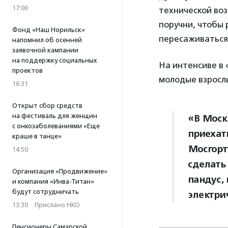
17:00
технической во
поручни, чтобы 
Фонд «Наш Норильск»
пересаживаться н
напомнил об осенней
заявочной кампании
на поддержку социальных
На интенсиве в 
проектов
молодые взросл
16:31
Открыт сбор средств
на фестиваль для женщин
«В Моск
с онкозаболеваниями «Еще
приехат
краше в танце»
Мосгорт
14:50
сделать
Организация «Продвижение»
пандус,
и компания «Инва-Титан»
будут сотрудничать
электри
13:30
·
Прислано НКО
Пенсионеры Самарской