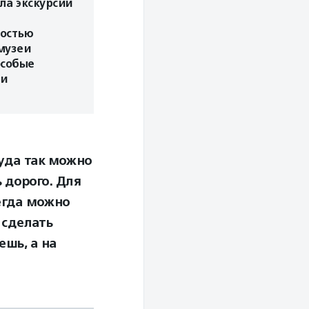
ла экскурсии
ностью
музеи
особые
ти
уда так можно
 дорого. Для
егда можно
 сделать
ешь, а на