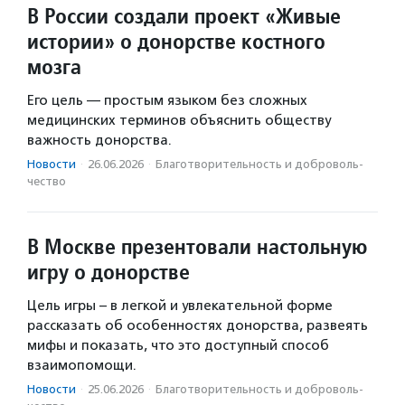
В России создали проект «Живые
истории» о донорстве костного
мозга
Его цель — простым языком без сложных
медицинских терминов объяснить обществу
важность донорства.
Новости
·
26.06.2026
·
Благотвори­тель­ность и доброволь­
чест­во
В Москве презентовали настольную
игру о донорстве
Цель игры – в легкой и увлекательной форме
рассказать об особенностях донорства, развеять
мифы и показать, что это доступный способ
взаимопомощи.
Новости
·
25.06.2026
·
Благотвори­тель­ность и доброволь­