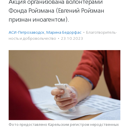
Акция организована волонтерами
Фонда Ройзмана (Евгений Ройзман
признан иноагентом).
АСИ-Петрозаводск
,
Марина Бедорфас
·
Благотвори­тель­
ность и доброволь­чест­во
·
23.10.2023
Фото предоставлено Карельским регистром неродственных