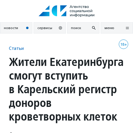
Перейти
к
содержанию
новости
сервисы
поиск
меню
18+
Статьи
Жители Екатеринбурга
смогут вступить
в Карельский регистр
доноров
кроветворных клеток