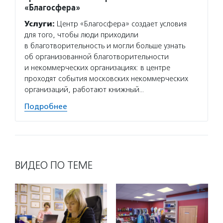
«Благосфера»
Услуг
Услуги:
Центр «Благосфера» создает условия
Потани
для того, чтобы люди приходили
эндаум
в благотворительность и могли больше узнать
компет
об организованной благотворительности
деятел
и некоммерческих организациях: в центре
в пери
проходят события московских некоммерческих
практи
организаций, работают книжный…
Подро
Подробнее
ВИДЕО ПО ТЕМЕ