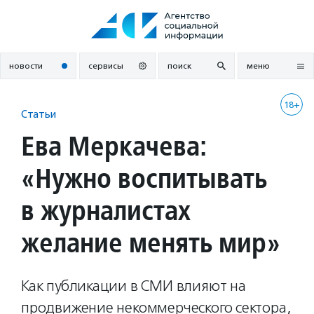
Перейти
к
содержанию
новости
сервисы
поиск
меню
18+
Статьи
Ева Меркачева:
«Нужно воспитывать
в журналистах
желание менять мир»
Как публикации в СМИ влияют на
продвижение некоммерческого сектора,