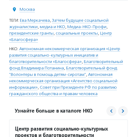
Москва
ТЕГИ:
Ева Меркачева
,
ЗаЧем будущее социальной
журналистики
,
медиа и НКО
,
Медиа-НКО-Профи
,
президентские гранты
,
социальные проекты
,
Центр
«Благосфера»
НКО:
Автономная некоммерческая организация «Центр
развития социально-культурных инициатив и
благотворительности «Благосфера»
,
Благотворительный
фонд Владимира Потанина
,
Благотворительный фонд
"Волонтеры в помощь детям-сиротам"
,
Автономная
некоммерческая организация «Агентство социальной
информации»
,
Совет при Президенте РФ по развитию
гражданского общества и правам человека
Узнайте больше в каталоге НКО
Центр развития социально-культурных
Благо
проектов и благотворительности
Потан