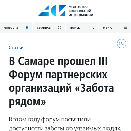
Перейти
к
содержанию
новости
сервисы
поиск
меню
18+
Статьи
В Самаре прошел III
Форум партнерских
организаций «Забота
рядом»
В этом году форум посвятили
доступности заботы об уязвимых людях,