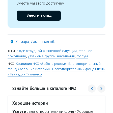
Вместе мы этого достигнем
Внести вклад
Самара
,
Самарская обл.
ТЕГИ:
люди в трудной жизненной ситуации
,
старшее
поколение
,
уязвимые группы населения
,
форум
НКО:
Коалиция НКО «Забота рядом»
,
Благотворительный
фонд «Хорошие истории»
,
Благотворительный фонд Елены
и Геннадия Тимченко
Узнайте больше в каталоге НКО
Хорошие истории
Благо
Тимче
Услуги:
Благотворительный фонд «Хорошие