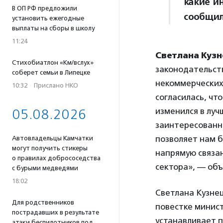
какие и
В ОП РФ предложили
сообщил
установить ежегодные
выплаты на сборы в школу
11:24
Светлана Куз
Стихобиатлон «Км/вслух»
законодательст
соберет семьи в Липецке
некоммерческих
10:32
·
Прислано НКО
согласилась, ч
изменился в луч
05.08.2026
заинтересованн
позволяет нам 
Автовладельцы Камчатки
могут получить стикеры
напрямую связа
о правилах добрососедства
сектора», — объ
с бурыми медведями
18:02
Светлана Кузнец
Для родственников
повестке минис
пострадавших в результате
устанавливает 
атаки беспилотников под