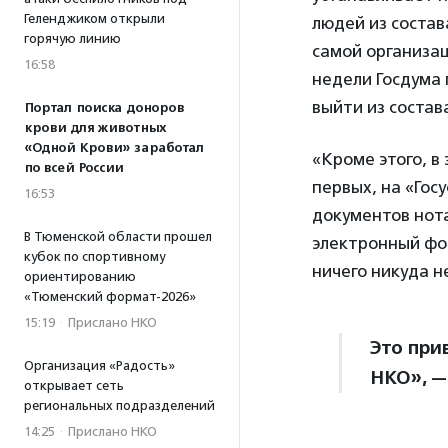
Геленджиком открыли
людей из состав
горячую линию
самой организац
16:58
недели Госдума 
выйти из соста
Портал поиска доноров
крови для животных
«Одной Крови» заработал
«Кроме этого, в
по всей России
первых, на «Гос
16:53
документов нота
В Тюменской области прошел
электронный фо
кубок по спортивному
ничего никуда не
ориентированию
«Тюменский формат-2026»
15:19
·
Прислано НКО
Это при
Организация «Радость»
НКО», —
открывает сеть
региональных подразделений
14:25
·
Прислано НКО