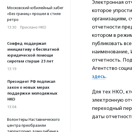
Электронная от
Московский юбилейный забег
которое упрост
«Без границ» прошел в стиле
организациям, с
ретро
отчетности пре
13:30
·
Прислано НКО
котором в режи
публиковать вс
Совфед поддержал
инициативу о бесплатной
наименование, 
юридической помощи
отчетность. По
сиротам старше 23 лет
Агентство соци
13:19
здесь
.
Президент РФ подписал
закон о новых мерах
Для тех НКО, кт
поддержки молодежных
НКО
электронную от
13:04
переходный пери
даты отчетност
Волонтеры Наставнического
центра преобразили
территорию дома ребенка