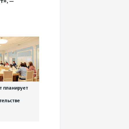
т», —
т планирует
тельстве