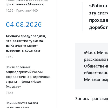
при колонии в Можайске
«Работа
10:32
·
Прислано НКО
эту сис
проходя
04.08.2026
доработ
Биологи предупредили,
что развитие туризма
на Камчатке может
навредить косаткам
«Час с Миню
17:59
рассказыват
Общественн
Почти половина
соцпредприятий России
общественн
сосредоточена в 10 регионах
Минэкономр
страны — фонд «Наше
будущее»
17:46
Запись трансля
Принимаются заявки
на конкурс эссе