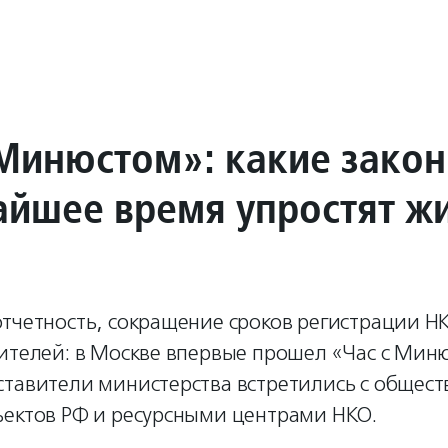
 Минюстом»: какие зако
айшее время упростят ж
тчетность, сокращение сроков регистрации НК
ителей: в Москве впервые прошел «Час с Мин
ставители министерства встретились с общес
ъектов РФ и ресурсными центрами НКО.