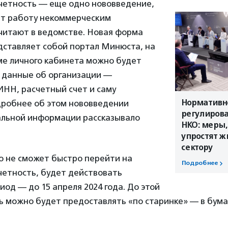
четность — еще одно нововведение,
ит работу некоммерческим
читают в ведомстве. Новая форма
дставляет собой портал Минюста, на
ме личного кабинета можно будет
е данные об организации —
ИНН, расчетный счет и саму
Нормативн
дробнее об этом нововведении
регулирова
альной информации рассказывало
НКО: меры,
упростят ж
сектору
о не сможет быстро перейти на
Подробнее
четность, будет действовать
од — до 15 апреля 2024 года. До этой
ь можно будет предоставлять «по старинке» — в бум