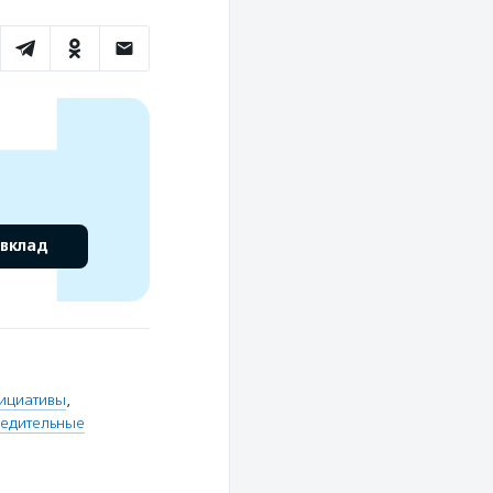
 вклад
ициативы
,
редительные