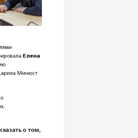
елями
рировала
Елена
ию
одарила Минюст
по
ях.
сказать о том,