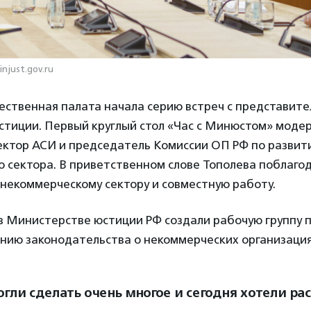
njust.gov.ru
ественная палата начала серию встреч с представит
стиции. Первый круглый стол «Час с Минюстом» моде
ектор АСИ и председатель Комиссии ОП РФ по развит
о сектора. В приветственном слове Тополева поблаг
 некоммерческому сектору и совместную работу.
 в Министерстве юстиции РФ создали рабочую группу 
нию законодательства о некоммерческих организаци
гли сделать очень многое и сегодня хотели рас