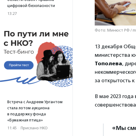
цифровой безопасности
13:27
Фото: Минюст РФ / mi
13 декабря Общ
министерства ю
Тополева
, дир
некоммерческог
за открытость к
В мае 2023 года
Встреча с Андреем Ургантом
совершенствова
стала лотом аукциона
в поддержку фонда
«Бумажная птица»
«Мы смо
11:45
·
Прислано НКО