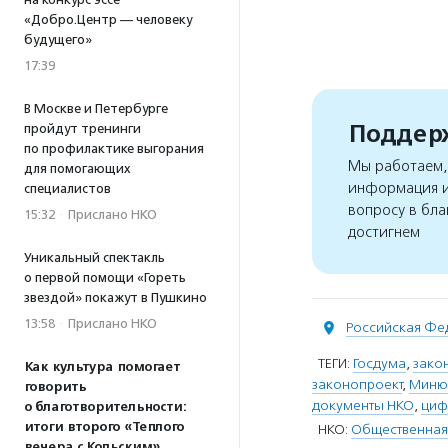
«Добро.Центр — человеку
будущего»
17:39
В Москве и Петербурге
Поддерж
пройдут тренинги
по профилактике выгорания
Мы работаем, 
для помогающих
информация и
специалистов
вопросу в бла
15:32
·
Прислано НКО
достигнем
Уникальный спектакль
о первой помощи «Гореть
звездой» покажут в Пушкино
13:58
·
Прислано НКО
Российская Фе
ТЕГИ:
Госдума
,
зако
Как культура помогает
законопроект
,
Миню
говорить
документы НКО
,
циф
о благотворительности:
итоги второго «Теплого
НКО:
Общественная
вечера с Кольским»