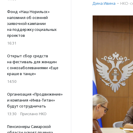
Дина Ивина
·
НКО-с
Фонд «Наш Норильск»
напомнил об осенней
заявочной кампании
на поддержку социальных
проектов
16:31
Открыт сбор средств
на фестиваль для женщин
с онкозаболеваниями «Еще
краше в танце»
14:50
Организация «Продвижение»
и компания «Инва-Титан»
будут сотрудничать
13:30
·
Прислано НКО
Пенсионеры Самарской
области освоят правила