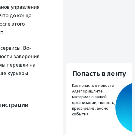
анов управления
что до конца
осле этого
ст.
сервисы. Во-
мости заверения
 мы перешли на
Попасть в ленту
ьше курьеры
Как попасть в новости
АСИ? Пришлите
материал о вашей
организации, новость,
егистрации
пресс-релиз, анонс
события.