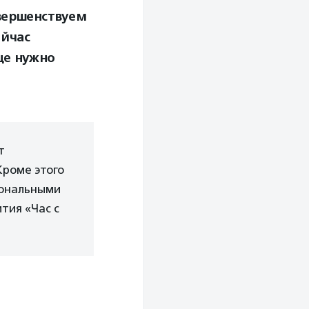
овершенствуем
ейчас
ще нужно
т
Кроме этого
иональными
тия «Час с