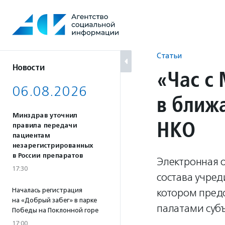
Перейти
к
содержанию
Статьи
Новости
«Час с
06.08.2026
в ближ
Минздрав уточнил
НКО
правила передачи
пациентам
незарегистрированных
в России препаратов
Электронная о
17:30
состава учред
Началась регистрация
котором пред
на «Добрый забег» в парке
палатами суб
Победы на Поклонной горе
17:00