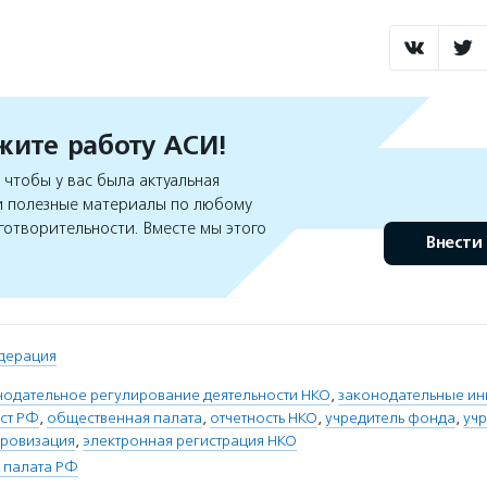
ите работу АСИ!
чтобы у вас была актуальная
 полезные материалы по любому
готворительности. Вместе мы этого
Внести
дерация
нодательное регулирование деятельности НКО
,
законодательные ин
ст РФ
,
общественная палата
,
отчетность НКО
,
учредитель фонда
,
уч
ровизация
,
электронная регистрация НКО
 палата РФ