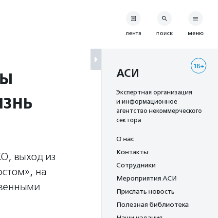
лента
поиск
меню
18+
ны
АСИ
изнь
Экспертная организация
и информационное
агентство некоммерческого
сектора
О нас
Контакты
О, выход из
Сотрудники
юстом», на
Мероприятия АСИ
твенными
Прислать новость
Полезная библиотека
Наши издания