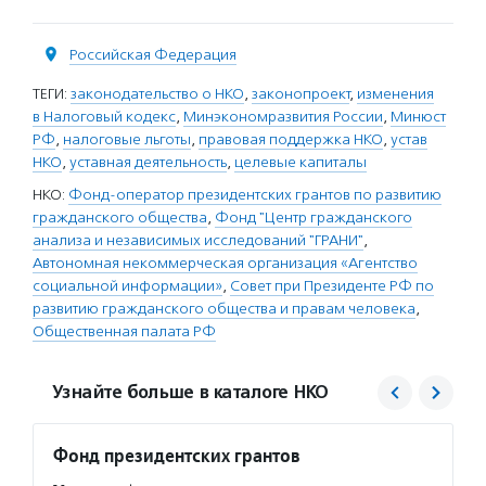
Российская Федерация
ТЕГИ:
законодательство о НКО
,
законопроект
,
изменения
в Налоговый кодекс
,
Минэкономразвития России
,
Минюст
РФ
,
налоговые льготы
,
правовая поддержка НКО
,
устав
НКО
,
уставная деятельность
,
целевые капиталы
НКО:
Фонд-оператор президентских грантов по развитию
гражданского общества
,
Фонд "Центр гражданского
анализа и независимых исследований "ГРАНИ"
,
Автономная некоммерческая организация «Агентство
социальной информации»
,
Совет при Президенте РФ по
развитию гражданского общества и правам человека
,
Общественная палата РФ
Узнайте больше в каталоге НКО
Фонд президентских грантов
Центр