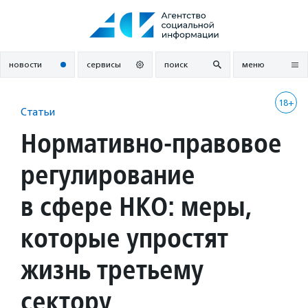
Перейти
к
содержанию
новости
сервисы
поиск
меню
18+
Статьи
Нормативно-правовое
регулирование
в сфере НКО: меры,
которые упростят
жизнь третьему
сектору