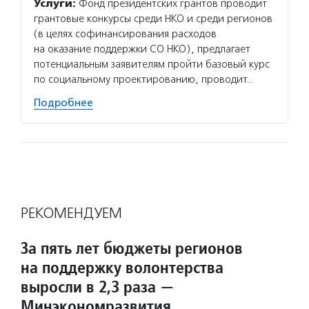
Услуги:
Фонд президентских грантов проводит
Услуг
грантовые конкурсы среди НКО и среди регионов
и гото
(в целях софинансирования расходов
по акт
на оказание поддержки СО НКО), предлагает
темам,
потенциальным заявителям пройти базовый курс
НКО, г
по социальному проектированию, проводит…
инстру
Подробнее
Подро
РЕКОМЕНДУЕМ
За пять лет бюджеты регионов
на поддержку волонтерства
выросли в 2,3 раза —
Минэкономразвития