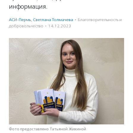
информация.
АСИ-Пермь
,
Светлана Толмачева
·
Благотвори­тель­ность и
доброволь­чест­во
·
14.12.2023
Фото предоставлено Татьяной Жикиной