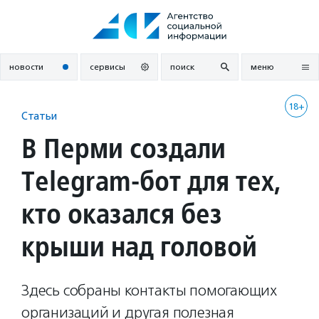
Перейти
к
содержанию
новости
сервисы
поиск
меню
18+
Статьи
В Перми создали
Telegram-бот для тех,
кто оказался без
крыши над головой
Здесь собраны контакты помогающих
организаций и другая полезная