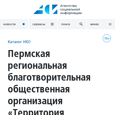
Перейти
к
содержанию
новости
сервисы
поиск
меню
18+
Каталог НКО
Пермская
региональная
благотворительная
общественная
организация
«Территория