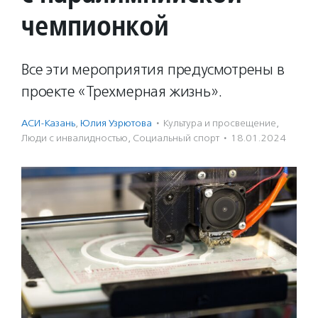
чемпионкой
Все эти мероприятия предусмотрены в
проекте «Трехмерная жизнь».
АСИ-Казань
,
Юлия Узрютова
·
Культура и просвещение
,
Люди с инвалидностью
,
Социальный спорт
·
18.01.2024