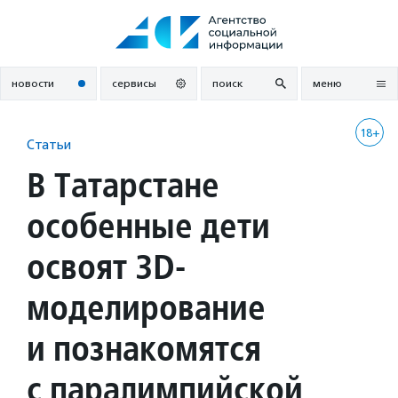
Перейти
к
содержанию
новости
сервисы
поиск
меню
18+
Статьи
В Татарстане
особенные дети
освоят 3D-
моделирование
и познакомятся
с паралимпийской