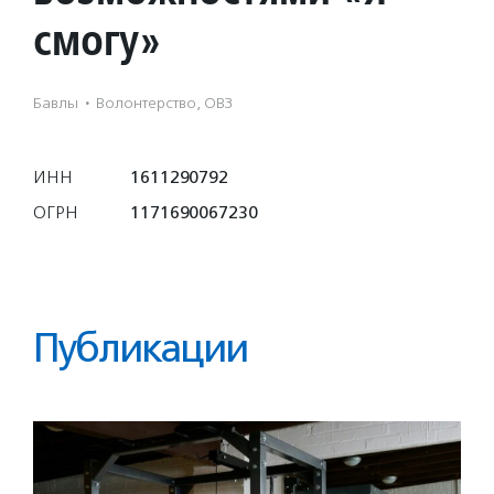
смогу»
Бавлы
·
Волонтерство, ОВЗ
ИНН
1611290792
ОГРН
1171690067230
Публикации