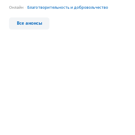
Онлайн
·
Благотвори­тель­ность и доброволь­чест­во
Все анонсы