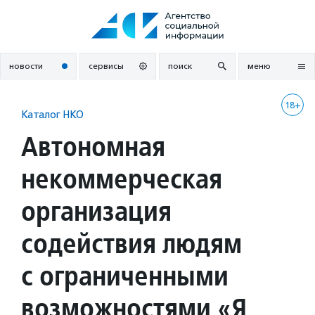
Перейти
к
содержанию
новости
сервисы
поиск
меню
18+
Каталог НКО
Автономная
некоммерческая
организация
содействия людям
с ограниченными
возможностями «Я